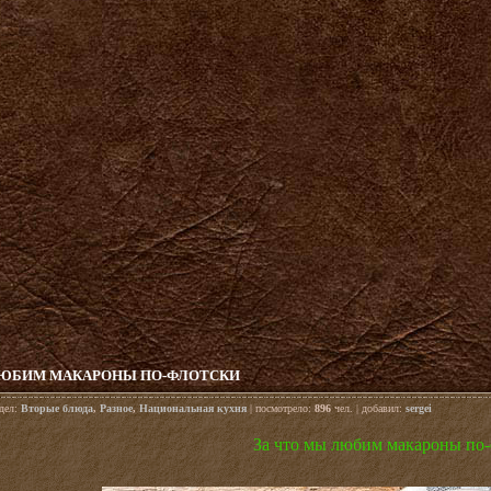
ЛЮБИМ МАКАРОНЫ ПО-ФЛОТСКИ
здел:
Вторые блюда
,
Разное
,
Национальная кухня
| посмотрело:
896
чел. | добавил:
sergei
За что мы любим макароны по