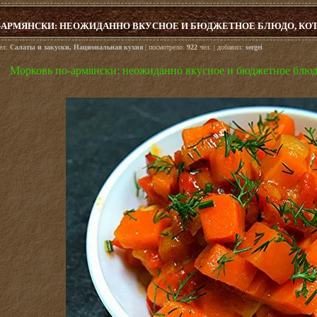
-АРМЯНСКИ: НЕОЖИДАННО ВКУСНОЕ И БЮДЖЕТНОЕ БЛЮДО, КО
дел:
Салаты и закуски
,
Национальная кухня
| посмотрело:
922
чел. | добавил:
sergei
Морковь по-армянски: неожиданно вкусное и бюджетное блюдо