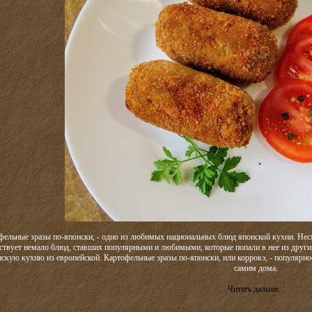
фельные зразы по-японски, - одно из любимых национальных блюд японской кухни. Несмо
ствует немало блюд, ставших популярными и любимыми, которые попали в нее из других 
скую кухню из европейской. Картофельные зразы по-японски, или коррокэ, - популярно
самим дома.
Читать дальше...