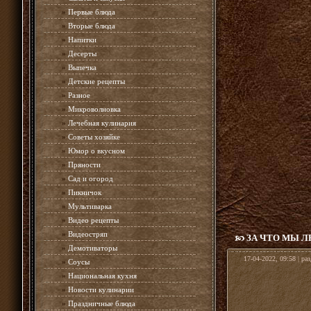
»
Первые блюда
»
Вторые блюда
»
Напитки
»
Десерты
»
Выпечка
»
Детские рецепты
»
Разное
»
Микроволновка
»
Лечебная кулинария
»
Советы хозяйке
»
Юмор о вкусном
»
Пряности
»
Сад и огород
»
Пикничок
»
Мультиварка
»
Видео рецепты
»
Видеостряп
ЗА ЧТО МЫ 
»
Демотиваторы
17-04-2022, 09:58 | ра
»
Соусы
»
Национальная кухня
»
Новости кулинарии
»
Праздничные блюда