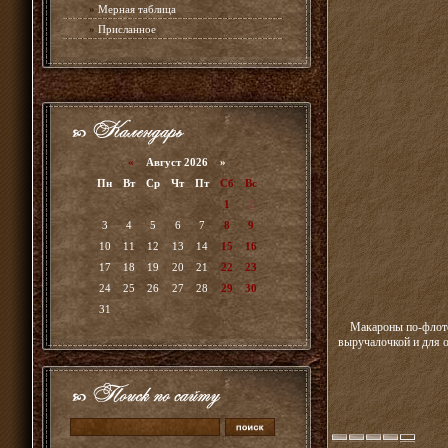
»
Мерная таблица
»
Присланное
«
Август 2026 »
Пн
Вт
Ср
Чт
Пт
Сб
Вс
1
2
3
4
5
6
7
8
9
10
11
12
13
14
15
16
17
18
19
20
21
22
23
24
25
26
27
28
29
30
31
Макароны по-флотс
выручалочкой и для о