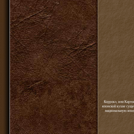
Коррокэ, или Карто
японской кухне суще
национальную япон