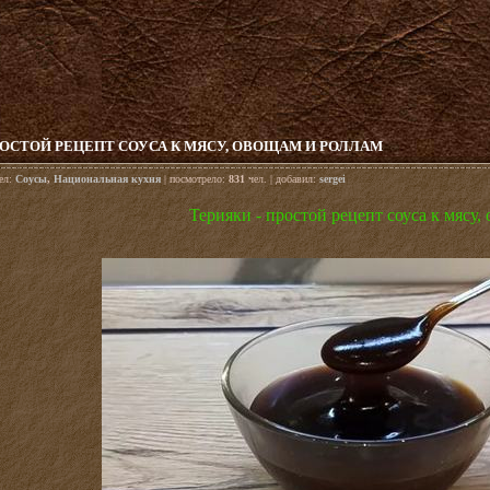
РОСТОЙ РЕЦЕПТ СОУСА К МЯСУ, ОВОЩАМ И РОЛЛАМ
дел:
Соусы
,
Национальная кухня
| посмотрело:
831
чел. | добавил:
sergei
Терияки - простой рецепт соуса к мясу,