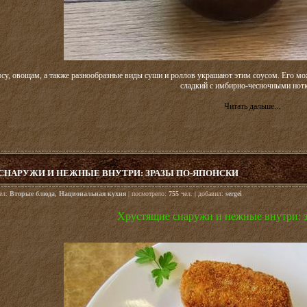
су, овощам, а также разнообразные виды суши и роллов украшают этим соусом. Его мож
сладкий с имбирно-чесночными нот
Читать дальше...
СНАРУЖИ И НЕЖНЫЕ ВНУТРИ: ЗРАЗЫ ПО-ЯПОНСКИ
дел:
Вторые блюда
,
Национальная кухня
| посмотрело:
755
чел. | добавил:
sergei
Хрустящие снаружи и нежные внутри: 