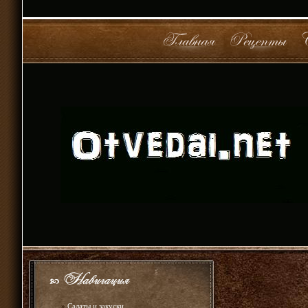
»
Салаты и закуски