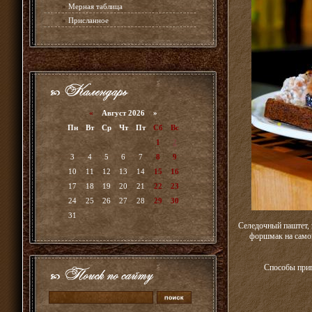
»
Мерная таблица
»
Присланное
«
Август 2026 »
Пн
Вт
Ср
Чт
Пт
Сб
Вс
1
2
3
4
5
6
7
8
9
10
11
12
13
14
15
16
17
18
19
20
21
22
23
24
25
26
27
28
29
30
31
Селедочный паштет,
форшмак на самом
Способы приг