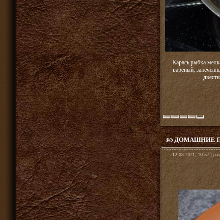
Карась рыбка мелка
вареный, запеченны
двести
ДОМАШНИЕ П
12-08-2021, 10:57 | ра