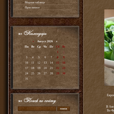
»
Мерная таблица
»
Присланное
«
Август 2026 »
Пн
Вт
Ср
Чт
Пт
Сб
Вс
1
2
3
4
5
6
7
8
9
10
11
12
13
14
15
16
17
18
19
20
21
22
23
24
25
26
27
28
29
30
31
Европ
В Анг
Во Фр