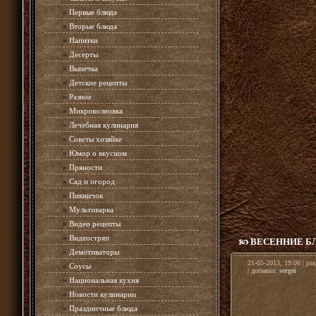
»
Первые блюда
»
Вторые блюда
»
Напитки
»
Десерты
»
Выпечка
»
Детские рецепты
»
Разное
»
Микроволновка
»
Лечебная кулинария
»
Советы хозяйке
»
Юмор о вкусном
»
Пряности
»
Сад и огород
»
Пикничок
»
Мультиварка
»
Видео рецепты
»
Видеостряп
ВЕСЕННИЕ БЛ
»
Демотиваторы
21-05-2013, 19:06 | ра
»
Соусы
| добавил:
sergei
»
Национальная кухня
»
Новости кулинарии
»
Праздничные блюда