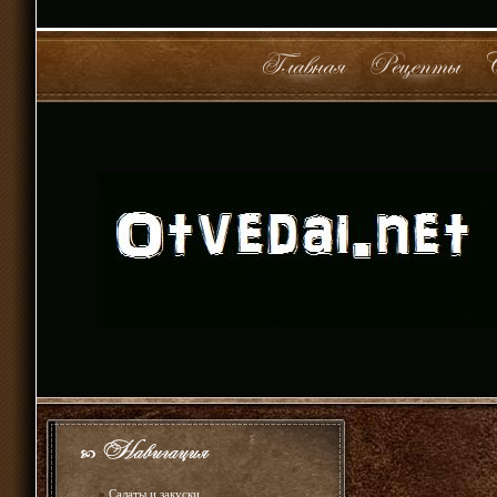
»
Салаты и закуски