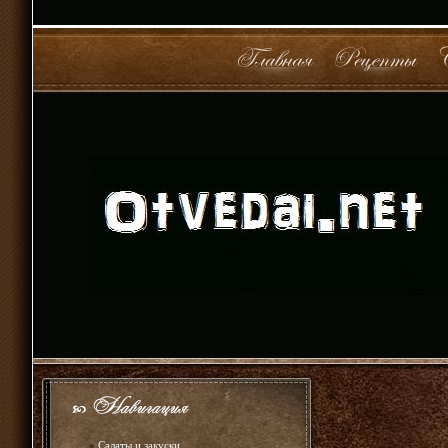
»
Салаты и закуски