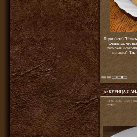
Пирог (кекс) "Ненасы
Считается, что на
размокая и сохран
монашка". Так ч
КУРИЦА С АН
11-05-2020, 10:25 | ра
sergei