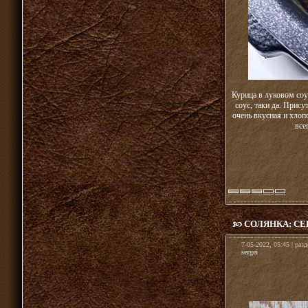
Курица в луковом соу
соус, таки да. Прису
очень вкусная и хлоп
все
СОЛЯНКА: С
7-05-2022, 05:45 | раз
sergei