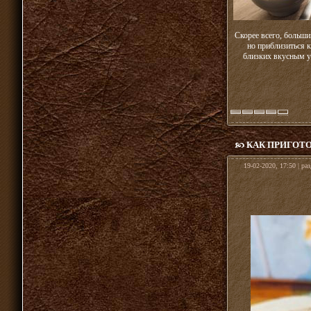
Скорее всего, больши
но приблизиться 
близких вкусным у
КАК ПРИГОТ
19-02-2020, 17:50 | ра