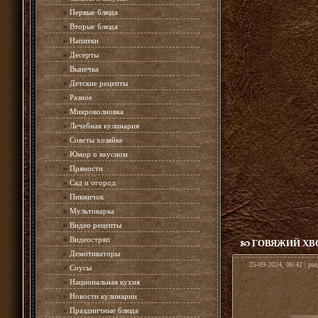
»
Первые блюда
»
Вторые блюда
»
Напитки
»
Десерты
»
Выпечка
»
Детские рецепты
»
Разное
»
Микроволновка
»
Лечебная кулинария
»
Советы хозяйке
»
Юмор о вкусном
»
Пряности
»
Сад и огород
»
Пикничок
»
Мультиварка
»
Видео рецепты
»
Видеостряп
ГОВЯЖИЙ ХВ
»
Демотиваторы
25-09-2024, 06:42 | ра
»
Соусы
»
Национальная кухня
»
Новости кулинарии
»
Праздничные блюда