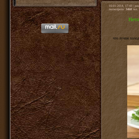
16-01-2014, 17:43 | ра
посмотрело:
3468
чел. 
Нето
что лучше холодц