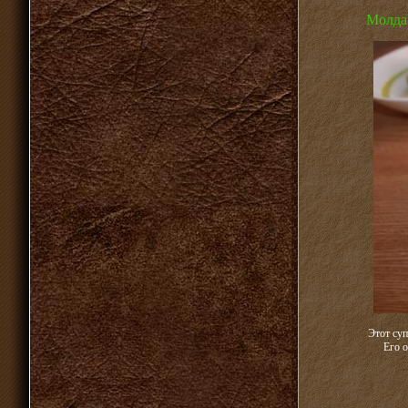
Молдав
Этот суп
Его о