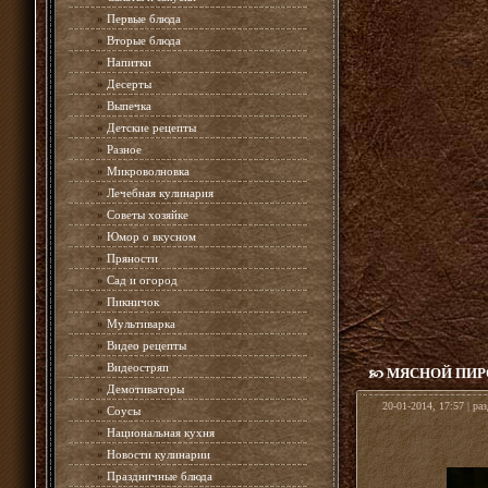
»
Первые блюда
»
Вторые блюда
»
Напитки
»
Десерты
»
Выпечка
»
Детские рецепты
»
Разное
»
Микроволновка
»
Лечебная кулинария
»
Советы хозяйке
»
Юмор о вкусном
»
Пряности
»
Сад и огород
»
Пикничок
»
Мультиварка
»
Видео рецепты
»
Видеостряп
МЯСНОЙ ПИР
»
Демотиваторы
20-01-2014, 17:57 | ра
»
Соусы
»
Национальная кухня
»
Новости кулинарии
»
Праздничные блюда