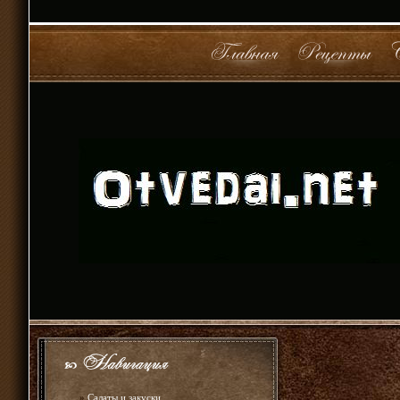
»
Салаты и закуски