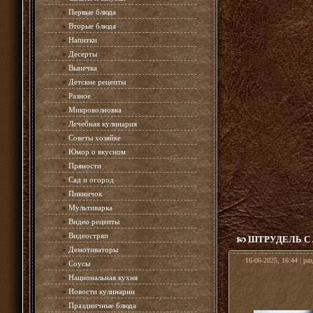
»
Первые блюда
»
Вторые блюда
»
Напитки
»
Десерты
»
Выпечка
»
Детские рецепты
»
Разное
»
Микроволновка
»
Лечебная кулинария
»
Советы хозяйке
»
Юмор о вкусном
»
Пряности
»
Сад и огород
»
Пикничок
»
Мультиварка
»
Видео рецепты
»
Видеостряп
ШТРУДЕЛЬ С
»
Демотиваторы
16-06-2025, 16:44 | ра
»
Соусы
»
Национальная кухня
»
Новости кулинарии
»
Праздничные блюда