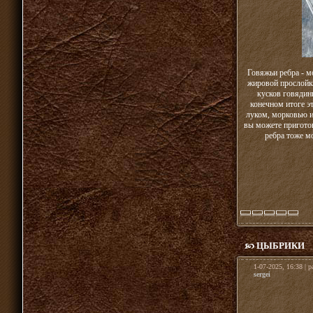
Говяжьи ребра - м
жировой прослойки
кусков говядин
конечном итоге эт
луком, морковью и
вы можете приготов
ребра тоже мо
ЦЫБРИКИ
1-07-2025, 16:38 | 
sergei