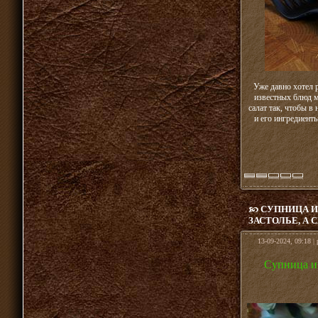
Уже давно хотел 
известных блюд м
салат так, чтобы в
и его ингредиенты
СУПНИЦА И
ЗАСТОЛЬЕ, А 
13-09-2024, 09:18 |
Супница и 