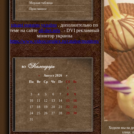
»
Мерная таблица
»
Присланное
цікаві новини україни
. дополнительно по
теме на сайте
all-diet.info
. - DVI рекламный
монитор украина
https://www.videocomplex.ru/catalog/monitors/
.
«
Август 2026 »
Пн
Вт
Ср
Чт
Пт
Сб
Вс
1
2
3
4
5
6
7
8
9
10
11
12
13
14
15
16
17
18
19
20
21
22
23
24
25
26
27
28
29
30
31
Ходили мы на дн
улице, 