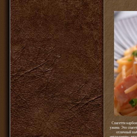
Спагетти карбон
ужина. Это спаге
отличный выб
ингредиенты легк