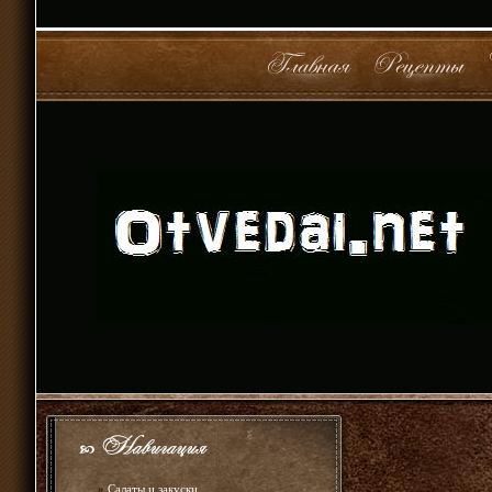
»
Салаты и закуски