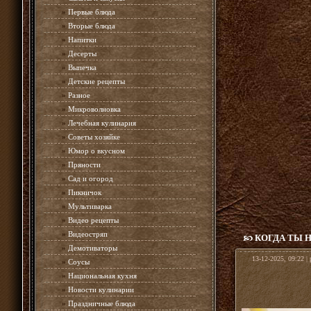
»
Первые блюда
»
Вторые блюда
»
Напитки
»
Десерты
»
Выпечка
»
Детские рецепты
»
Разное
»
Микроволновка
»
Лечебная кулинария
»
Советы хозяйке
»
Юмор о вкусном
»
Пряности
»
Сад и огород
»
Пикничок
»
Мультиварка
»
Видео рецепты
»
Видеостряп
КОГДА ТЫ 
»
Демотиваторы
13-12-2025, 09:22 |
»
Соусы
»
Национальная кухня
»
Новости кулинарии
»
Праздничные блюда