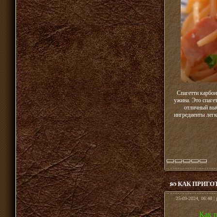
Спагетти карбон
ужина. Это спаге
отличный выб
ингредиенты легк
КАК ПРИГО
25-09-2024, 06:48 |
Как 