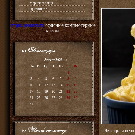
»
Мерная таблица
»
Присланное
https://profsafe.ru
офисные компьютерные
кресла.
«
Август 2026 »
Пн
Вт
Ср
Чт
Пт
Сб
Вс
1
2
3
4
5
6
7
8
9
10
11
12
13
14
15
16
17
18
19
20
21
22
23
24
25
26
27
28
29
30
31
Несмотря на то что