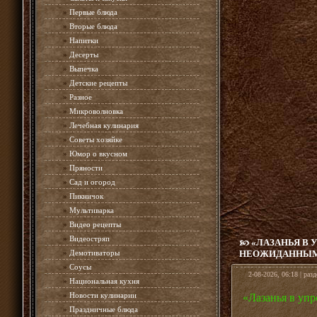
»
Первые блюда
»
Вторые блюда
»
Напитки
»
Десерты
»
Выпечка
»
Детские рецепты
»
Разное
»
Микроволновка
»
Лечебная кулинария
»
Советы хозяйке
»
Юмор о вкусном
»
Пряности
»
Сад и огород
»
Пикничок
»
Мультиварка
»
Видео рецепты
»
Видеостряп
«ЛАЗАНЬЯ В
»
Демотиваторы
НЕОЖИДАННЫМ
»
Соусы
2-08-2026, 06:18 | раз
»
Национальная кухня
»
Новости кулинарии
«Лазанья в уп
»
Праздничные блюда