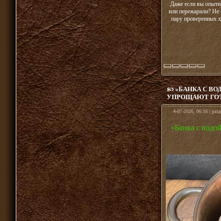
Даже если вы опытн
или пережарили? Не 
пару проверенных х
«БАНКА С ВО
УПРОЩАЮТ ГО
4-07-2026, 06:16 | раз
«Банка с водо