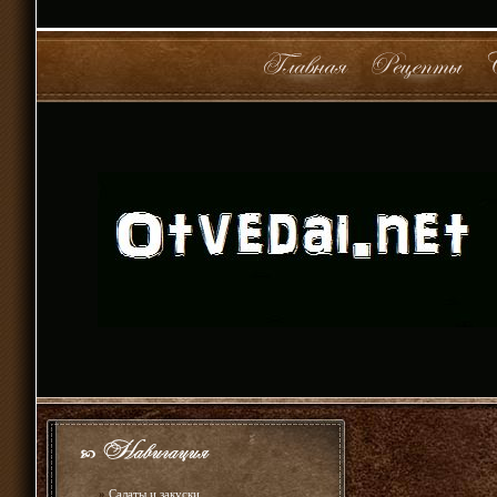
»
Салаты и закуски