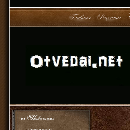
»
Салаты и закуски