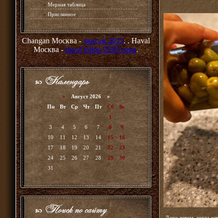
»
Мерная таблица
»
Присланное
Changan Москва -
чанган 2025
. . Haval
Москва -
haval jolion 2026 цена
.
«
Август 2026 »
Пн
Вт
Ср
Чт
Пт
Сб
Вс
1
2
3
4
5
6
7
8
9
10
11
12
13
14
15
16
17
18
19
20
21
22
23
24
25
26
27
28
29
30
31