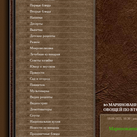
»
Первые блюда
»
Вторые блюда
»
Напитки
»
Десерты
»
Выпечка
»
Детские рецепты
»
Разное
»
Микроволновка
»
Лечебная кулинария
»
Советы хозяйке
»
Юмор о вкусном
»
Пряности
»
Сад и огород
»
Пикничок
»
Мультиварка
»
Видео рецепты
»
Видеостряп
МАРИНОВАННЫ
»
Демотиваторы
ОВОЩЕЙ ПО ВТ
»
Соусы
18-08-2025, 16:30 | ра
»
Национальная кухня
»
Новости кулинарии
Маринованный
»
Праздничные блюда