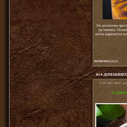
Это достаточно прост
где именно). Он мн
потом шарахаются все,
6 ДОМАШНИХ
27-05-2023, 08:07 | ра
6 дома