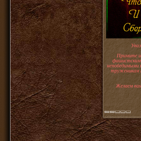
Уваж
Примите ис
фашистскими
непобедимыми 
труженикам т
Желаем вам 