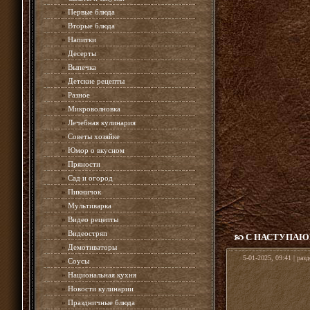
»
Первые блюда
»
Вторые блюда
»
Напитки
»
Десерты
»
Выпечка
»
Детские рецепты
»
Разное
»
Микроволновка
»
Лечебная кулинария
»
Советы хозяйке
»
Юмор о вкусном
»
Пряности
»
Сад и огород
»
Пикничок
»
Мультиварка
»
Видео рецепты
»
Видеостряп
С НАСТУПАЮ
»
Демотиваторы
5-01-2025, 09:41 | раз
»
Соусы
»
Национальная кухня
»
Новости кулинарии
»
Праздничные блюда