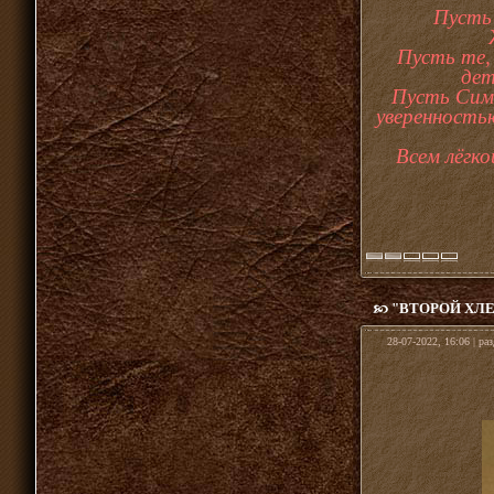
Пусть 
Пусть те, 
дет
Пусть Симв
уверенность
Всем лёгк
"ВТОРОЙ ХЛ
28-07-2022, 16:06 | ра