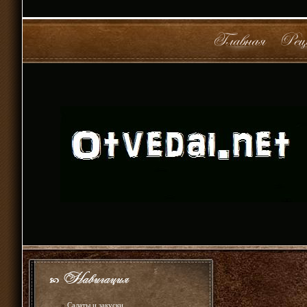
»
Салаты и закуски