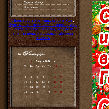
»
Мерная таблица
»
Присланное
Производство бегущих строк в Уфе
.
Купить апартаменты в Евпатории у моря
.
ступень из гранита цена, ограды из
гранита цена, ритуальные таблички
заказать
«
Август 2026 »
Пн
Вт
Ср
Чт
Пт
Сб
Вс
1
2
3
4
5
6
7
8
9
10
11
12
13
14
15
16
17
18
19
20
21
22
23
24
25
26
27
28
29
30
31