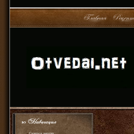
»
Салаты и закуски