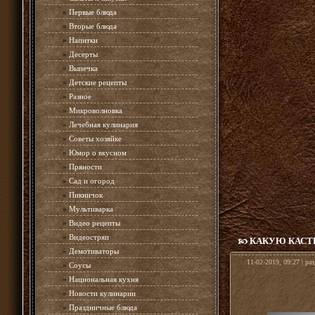
»
Первые блюда
»
Вторые блюда
»
Напитки
»
Десерты
»
Выпечка
»
Детские рецепты
»
Разное
»
Микроволновка
»
Лечебная кулинария
»
Советы хозяйке
»
Юмор о вкусном
»
Пряности
»
Сад и огород
»
Пикничок
»
Мультиварка
»
Видео рецепты
»
Видеостряп
КАКУЮ КАСТ
»
Демотиваторы
11-02-2019, 09:27 | ра
»
Соусы
»
Национальная кухня
»
Новости кулинарии
»
Праздничные блюда