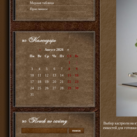
»
Мерная таблица
»
Присланное
«
Август 2026 »
Пн
Вт
Ср
Чт
Пт
Сб
Вс
1
2
3
4
5
6
7
8
9
10
11
12
13
14
15
16
17
18
19
20
21
22
23
24
25
26
27
28
29
30
31
Выбор кастрюли на ку
емкостей для готовки