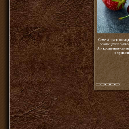
Семена чиа за после
рекомендуют буквал
Эти крошечные семена
энтузиаст