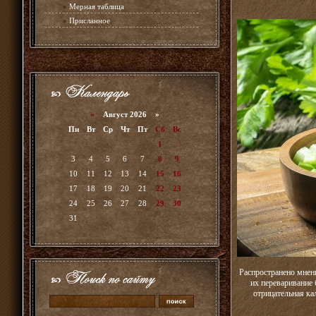
»
Мерная таблица
»
Присланное
«
Август 2026 »
Пн
Вт
Ср
Чт
Пт
Сб
Вс
1
2
3
4
5
6
7
8
9
10
11
12
13
14
15
16
17
18
19
20
21
22
23
24
25
26
27
28
29
30
31
Распространено мнени
их переваривание 
отрицательная ка