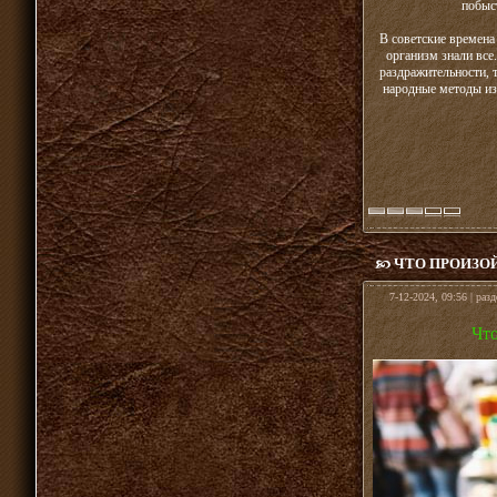
побыст
В советские времена
организм знали все
раздражительности, 
народные методы изб
ЧТО ПРОИЗО
7-12-2024, 09:56 | раз
Что