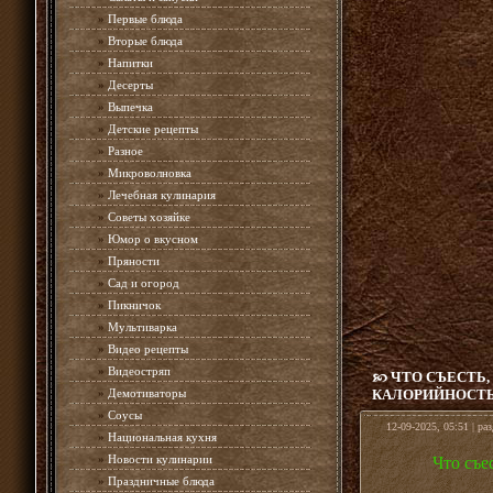
»
Первые блюда
»
Вторые блюда
»
Напитки
»
Десерты
»
Выпечка
»
Детские рецепты
»
Разное
»
Микроволновка
»
Лечебная кулинария
»
Советы хозяйке
»
Юмор о вкусном
»
Пряности
»
Сад и огород
»
Пикничок
»
Мультиварка
»
Видео рецепты
»
Видеостряп
ЧТО СЪЕСТЬ
»
Демотиваторы
КАЛОРИЙНОСТ
»
Соусы
12-09-2025, 05:51 | ра
»
Национальная кухня
»
Новости кулинарии
Что съе
»
Праздничные блюда