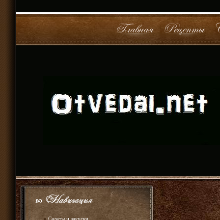
»
Салаты и закуски