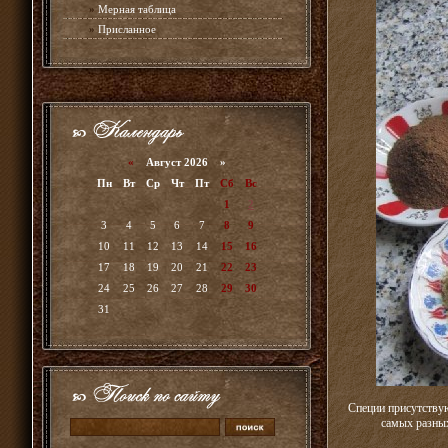
»
Мерная таблица
»
Присланное
«
Август 2026 »
Пн
Вт
Ср
Чт
Пт
Сб
Вс
1
2
3
4
5
6
7
8
9
10
11
12
13
14
15
16
17
18
19
20
21
22
23
24
25
26
27
28
29
30
31
Специи присутствую
самых разных