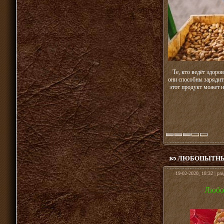
Те, кто ведёт здоро
они способны зарядить
этот продукт может н
ЛЮБОПЫТНЫЕ
19-02-2020, 18:32 | ра
Любоп