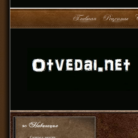
»
Салаты и закуски