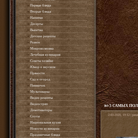
»
Первые блюда
»
Вторые блюда
»
Напитки
»
Десерты
»
Выпечка
»
Детские рецепты
»
Разное
»
Микроволновка
»
Лечебная кулинария
»
Советы хозяйке
»
Юмор о вкусном
»
Пряности
»
Сад и огород
»
Пикничок
»
Мультиварка
»
Видео рецепты
»
Видеостряп
5 САМЫХ ПО
»
Демотиваторы
2-03-2020, 19:12 | раз
»
Соусы
»
Национальная кухня
»
Новости кулинарии
»
Праздничные блюда