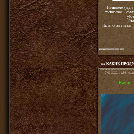
Начинаете худеть
тренировок и сбал
убра
Это
Напитки же эти вы п
КАКИЕ ПРОД
7-02-2020, 11:56 | раз
Какие 