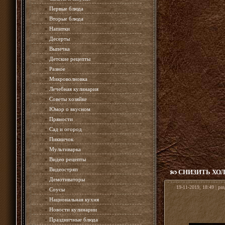
»
Первые блюда
»
Вторые блюда
»
Напитки
»
Десерты
»
Выпечка
»
Детские рецепты
»
Разное
»
Микроволновка
»
Лечебная кулинария
»
Советы хозяйке
»
Юмор о вкусном
»
Пряности
»
Сад и огород
»
Пикничок
»
Мультиварка
»
Видео рецепты
»
Видеостряп
СНИЗИТЬ ХО
»
Демотиваторы
19-11-2019, 18:49 | ра
»
Соусы
»
Национальная кухня
»
Новости кулинарии
»
Праздничные блюда