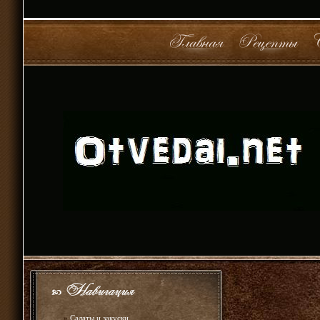
»
Салаты и закуски