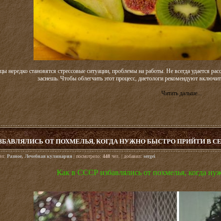
ы нередко становятся стрессовые ситуации, проблемы на работы. Не всегда удается расс
заснешь. Чтобы облегчить этот процесс, диетологи рекомендуют включит
Читать дальше...
ИЗБАВЛЯЛИСЬ ОТ ПОХМЕЛЬЯ, КОГДА НУЖНО БЫСТРО ПРИЙТИ В С
дел:
Разное
,
Лечебная кулинария
| посмотрело:
448
чел. | добавил:
sergei
Как в СССР избавлялись от похмелья, когда ну