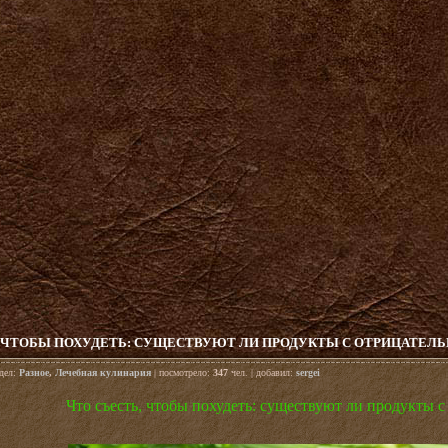
, ЧТОБЫ ПОХУДЕТЬ: СУЩЕСТВУЮТ ЛИ ПРОДУКТЫ С ОТРИЦАТЕ
здел:
Разное
,
Лечебная кулинария
| посмотрело:
347
чел. | добавил:
sergei
Что съесть, чтобы похудеть: существуют ли продукты 