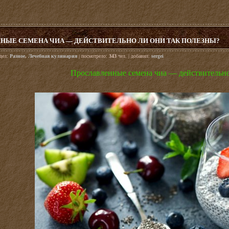
НЫЕ СЕМЕНА ЧИА — ДЕЙСТВИТЕЛЬНО ЛИ ОНИ ТАК ПОЛЕЗНЫ?
здел:
Разное
,
Лечебная кулинария
| посмотрело:
343
чел. | добавил:
sergei
Прославленные семена чиа — действительно