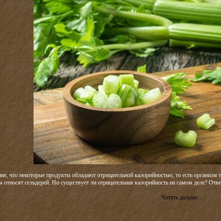
ие, что некоторые продукты обладают отрицательной калорийностью, то есть организм т
м относят сельдерей. Но существует ли отрицательная калорийность на самом деле? Отве
Читать дальше...