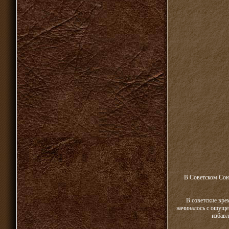
В Советском Союз
В советские вре
начиналось с ощущен
избавл