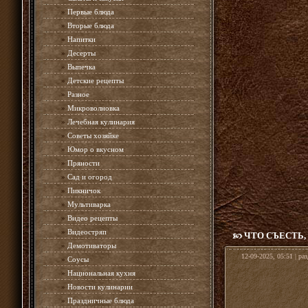
»
Первые блюда
»
Вторые блюда
»
Напитки
»
Десерты
»
Выпечка
»
Детские рецепты
»
Разное
»
Микроволновка
»
Лечебная кулинария
»
Советы хозяйке
»
Юмор о вкусном
»
Пряности
»
Сад и огород
»
Пикничок
»
Мультиварка
»
Видео рецепты
»
Видеостряп
ЧТО СЪЕСТЬ
»
Демотиваторы
12-09-2025, 05:51 | ра
»
Соусы
»
Национальная кухня
»
Новости кулинарии
»
Праздничные блюда