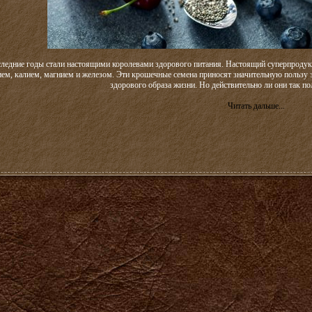
оследние годы стали настоящими королевами здорового питания. Настоящий суперпроду
ием, калием, магнием и железом. Эти крошечные семена приносят значительную пользу 
здорового образа жизни. Но действительно ли они так п
Читать дальше...