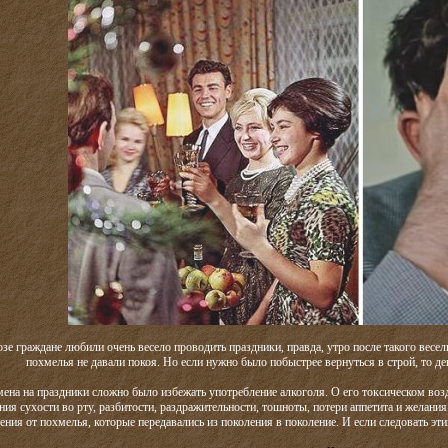
е граждане любили очень весело проводить праздники, правда, утро после такого весель
похмелья не давали покоя. Но если нужно было побыстрее вернуться в строй, то де
мена на праздники сложно было избежать употребление алкоголя. О его токсическом воз
ия сухости во рту, разбитости, раздражительности, тошноты, потери аппетита и желан
ения от похмелья, которые передавались из поколения в поколение. И если следовать эт