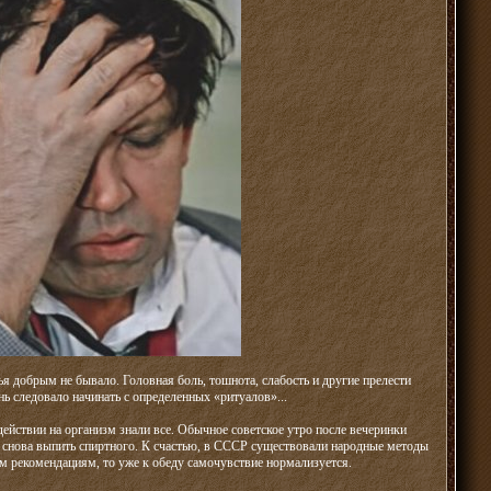
я добрым не бывало. Головная боль, тошнота, слабость и другие прелести
нь следовало начинать с определенных «ритуалов»...
действии на организм знали все. Обычное советское утро после вечеринки
ия снова выпить спиртного. К счастью, в СССР существовали народные методы
им рекомендациям, то уже к обеду самочувствие нормализуется.