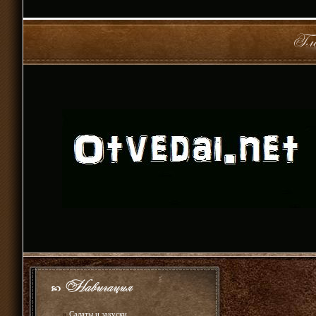
»
Салаты и закуски