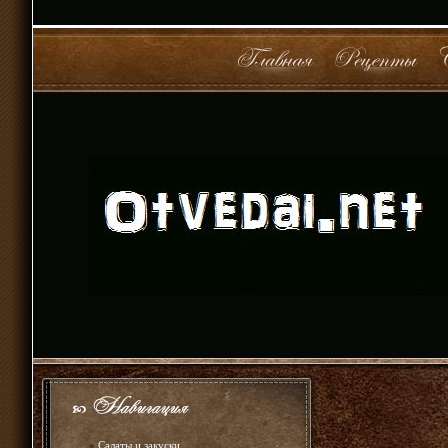
»
Салаты и закуски