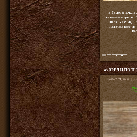
В 18 лет я начала
каком-то журнале. А
тщательнее следит
пыталась понять,
по
ВРЕД И ПОЛЬ
12-07-2021, 07:06 | ра
Вр