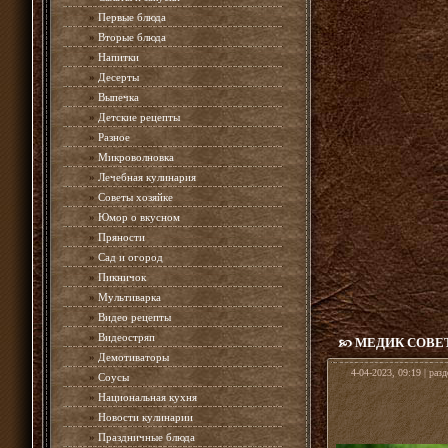
»
Первые блюда
»
Вторые блюда
»
Напитки
»
Десерты
»
Выпечка
»
Детские рецепты
»
Разное
»
Микроволновка
»
Лечебная кулинария
»
Советы хозяйке
»
Юмор о вкусном
»
Пряности
»
Сад и огород
»
Пикничок
»
Мультиварка
»
Видео рецепты
»
Видеостряп
МЕДИК СОВЕ
»
Демотиваторы
4-04-2023, 09:19 | раз
»
Соусы
»
Национальная кухня
»
Новости кулинарии
»
Праздничные блюда