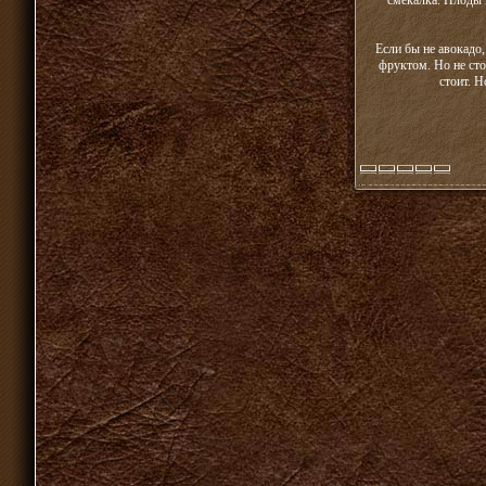
смекалка. Плоды п
Если бы не авокадо
фруктом. Но не сто
стоит. Н