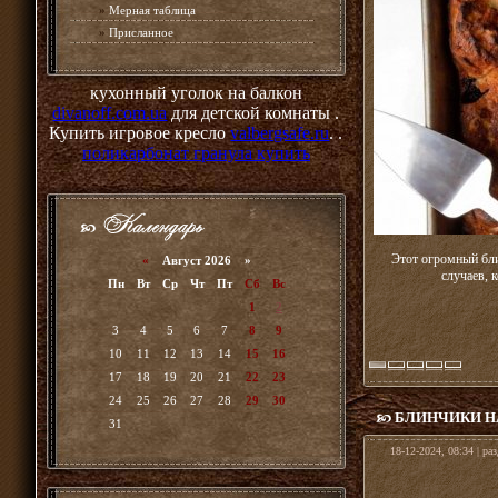
»
Мерная таблица
»
Присланное
кухонный уголок на балкон
divanoff.com.ua
для детской комнаты .
Купить игровое кресло
valbergsafe.ru
. .
поликарбонат гранула купить
Этот огромный бли
«
Август 2026 »
случаев, 
Пн
Вт
Ср
Чт
Пт
Сб
Вс
1
2
3
4
5
6
7
8
9
10
11
12
13
14
15
16
17
18
19
20
21
22
23
24
25
26
27
28
29
30
БЛИНЧИКИ Н
31
18-12-2024, 08:34 | ра