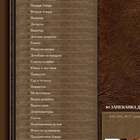
»
Первые блюда
»
Вторые блюда
»
Напитки
»
Десерты
»
Выпечка
»
Детские рецепты
»
Разное
»
Микроволновка
»
Лечебная кулинария
»
Советы хозяйке
»
Юмор о вкусном
»
Пряности
»
Сад и огород
»
Пикничок
»
Мультиварка
»
Видео рецепты
»
Видеостряп
ЗАПЕКАНКА Д
»
Демотиваторы
8-02-2025, 08:27 | раз
»
Соусы
»
Национальная кухня
»
Новости кулинарии
»
Праздничные блюда