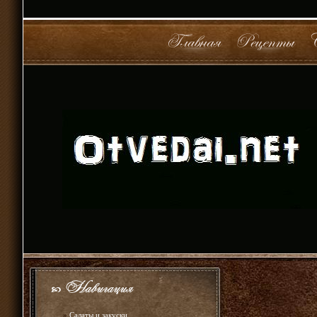
»
Салаты и закуски