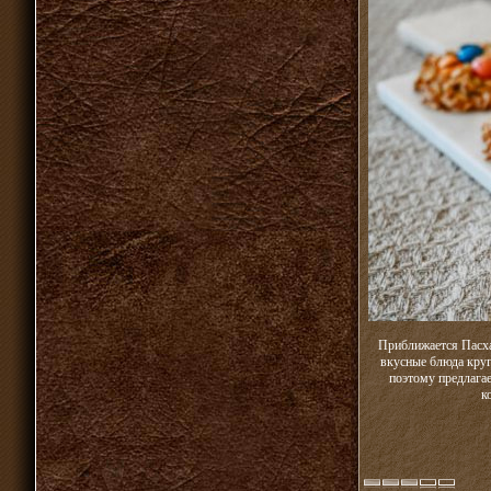
Приближается Пасха 
вкусные блюда круг
поэтому предлагае
к