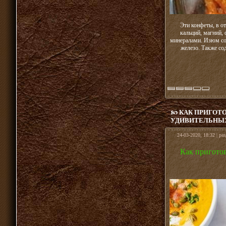
Эти конфеты, в о
кальций, магний,
минералами. Изюм сод
железо. Также со
КАК ПРИГОТО
УДИВИТЕЛЬНЫХ
24-03-2020, 18:32 | ра
Как приготов