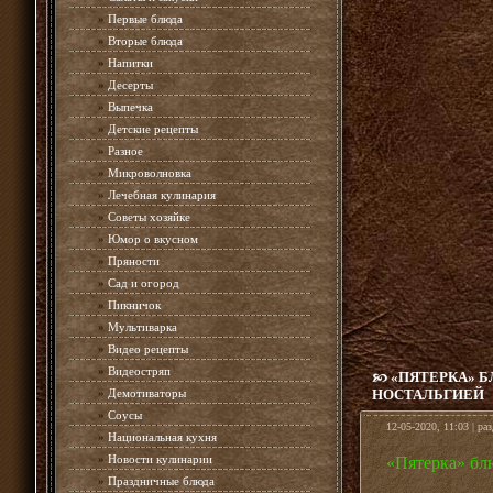
»
Первые блюда
»
Вторые блюда
»
Напитки
»
Десерты
»
Выпечка
»
Детские рецепты
»
Разное
»
Микроволновка
»
Лечебная кулинария
»
Советы хозяйке
»
Юмор о вкусном
»
Пряности
»
Сад и огород
»
Пикничок
»
Мультиварка
»
Видео рецепты
»
Видеостряп
«ПЯТЕРКА» Б
»
Демотиваторы
НОСТАЛЬГИЕЙ
»
Соусы
12-05-2020, 11:03 | ра
»
Национальная кухня
»
Новости кулинарии
«Пятерка» блю
»
Праздничные блюда