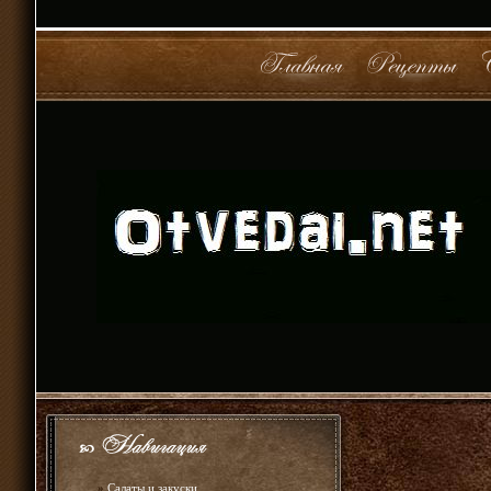
»
Салаты и закуски