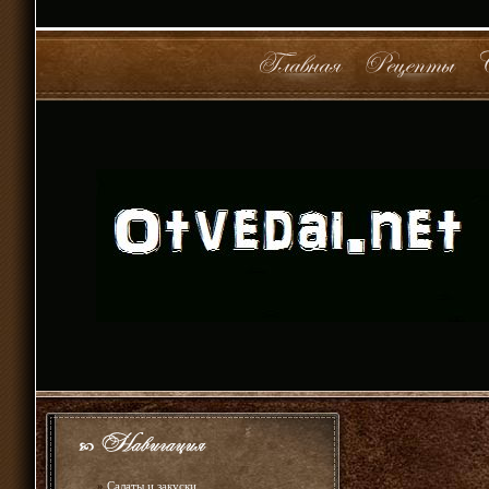
»
Салаты и закуски