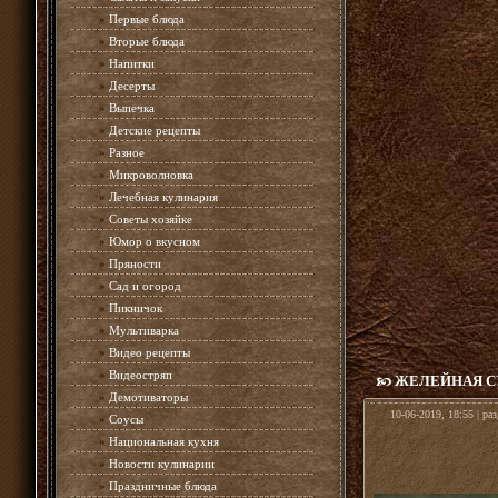
»
Первые блюда
»
Вторые блюда
»
Напитки
»
Десерты
»
Выпечка
»
Детские рецепты
»
Разное
»
Микроволновка
»
Лечебная кулинария
»
Советы хозяйке
»
Юмор о вкусном
»
Пряности
»
Сад и огород
»
Пикничок
»
Мультиварка
»
Видео рецепты
»
Видеостряп
ЖЕЛЕЙНАЯ С
»
Демотиваторы
10-06-2019, 18:55 | ра
»
Соусы
»
Национальная кухня
»
Новости кулинарии
»
Праздничные блюда