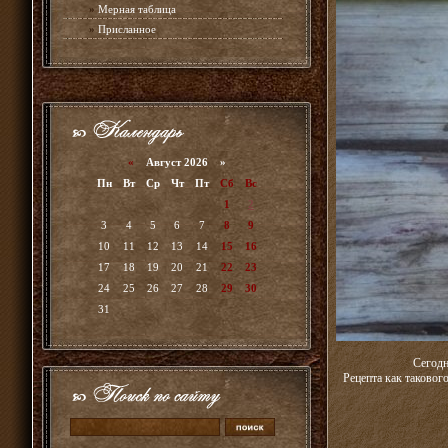
»
Мерная таблица
»
Присланное
«
Август 2026 »
Пн
Вт
Ср
Чт
Пт
Сб
Вс
1
2
3
4
5
6
7
8
9
10
11
12
13
14
15
16
17
18
19
20
21
22
23
24
25
26
27
28
29
30
31
Сегодн
Рецепта как такового