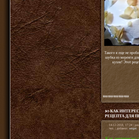
Такого я еще не пробо
шубка из меренги дл
кухне! Этот реце
КАК ИНТЕРЕС
РЕЦЕПТА ДЛЯ П
14-12-2018, 17:24 | ра
чел. | добавил:
sergei
Как интересно 