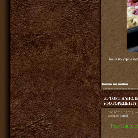
Каша по утрам мож
ТОРТ НАПОЛЕ
(ФОТОРЕЦЕПТ)
18-12-2018, 17:20 | ра
добавил:
sergei
Торт Наполео