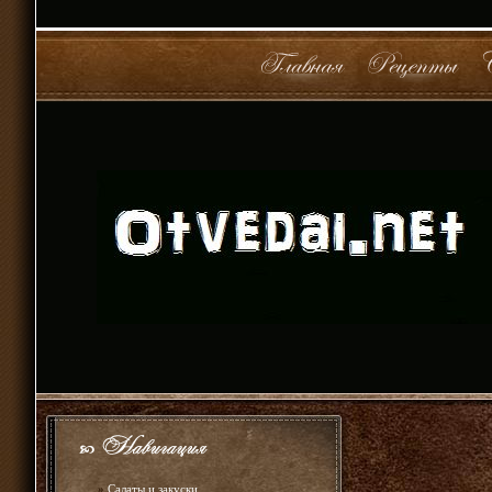
»
Салаты и закуски