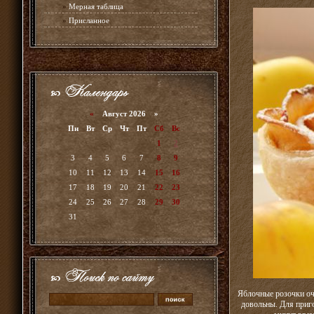
»
Мерная таблица
»
Присланное
«
Август 2026 »
Пн
Вт
Ср
Чт
Пт
Сб
Вс
1
2
3
4
5
6
7
8
9
10
11
12
13
14
15
16
17
18
19
20
21
22
23
24
25
26
27
28
29
30
31
Яблочные розочки оче
довольны. Для приго