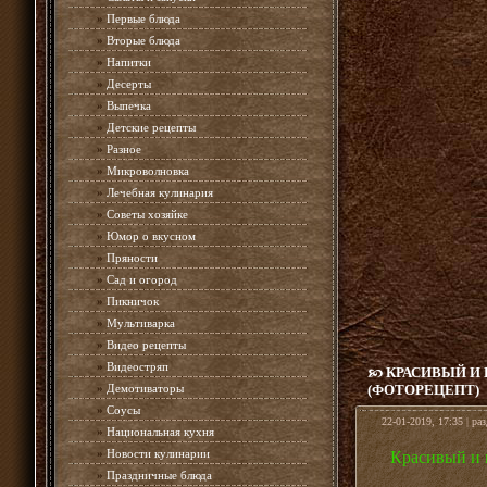
»
Первые блюда
»
Вторые блюда
»
Напитки
»
Десерты
»
Выпечка
»
Детские рецепты
»
Разное
»
Микроволновка
»
Лечебная кулинария
»
Советы хозяйке
»
Юмор о вкусном
»
Пряности
»
Сад и огород
»
Пикничок
»
Мультиварка
»
Видео рецепты
»
Видеостряп
КРАСИВЫЙ И 
»
Демотиваторы
(ФОТОРЕЦЕПТ)
»
Соусы
22-01-2019, 17:35 | ра
»
Национальная кухня
»
Новости кулинарии
Красивый и в
»
Праздничные блюда