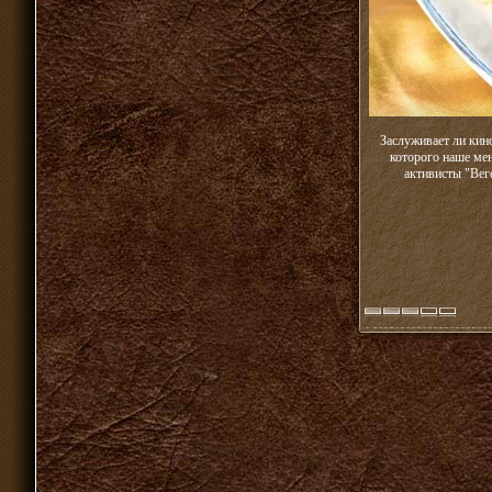
Заслуживает ли кин
которого наше ме
активисты "Вег