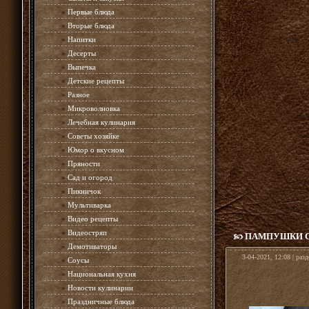
»
Первые блюда
»
Вторые блюда
»
Напитки
»
Десерты
»
Выпечка
»
Детские рецепты
»
Разное
»
Микроволновка
»
Лечебная кулинария
»
Советы хозяйке
»
Юмор о вкусном
»
Пряности
»
Сад и огород
»
Пикничок
»
Мультиварка
»
Видео рецепты
»
Видеостряп
ПАМПУШКИ С
»
Демотиваторы
3-04-2021, 12:08 | раз
»
Соусы
»
Национальная кухня
»
Новости кулинарии
»
Праздничные блюда