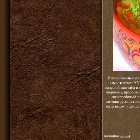
В первоначальном в
языке в начале XVI
капустой, щавелём и
видимому, прообраз с
«неистребимый ни
питании русских гов
пища наша», «Где щи,