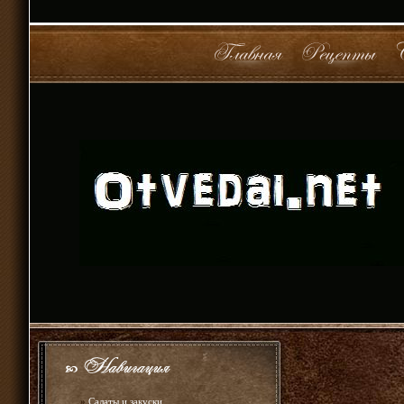
»
Салаты и закуски