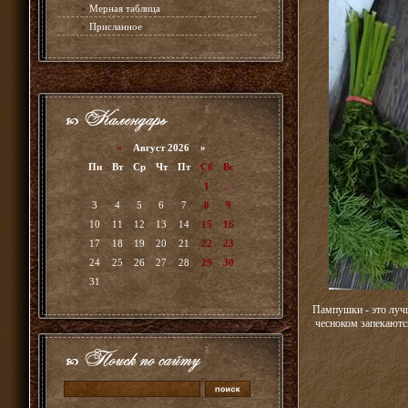
»
Мерная таблица
»
Присланное
«
Август 2026 »
Пн
Вт
Ср
Чт
Пт
Сб
Вс
1
2
3
4
5
6
7
8
9
10
11
12
13
14
15
16
17
18
19
20
21
22
23
24
25
26
27
28
29
30
31
Пампушки - это луч
чесноком запекаютс