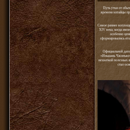
Путь утки от обы
времена китайцы пр
Самое раннее воплощ
XIV века, когда имп
особенно цени
сформировались его
Официальной датой
«Иньшань Чжэнъяо» 
нехваткой полезных в
стал ос