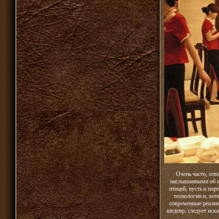
Очень часто, отв
наслышанными об и
птицей, пусть и пор
технологии и, хот
современные реалии
шедевр, следует иск