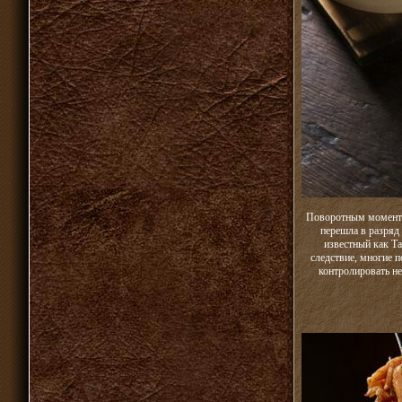
Поворотным моментом
перешла в разряд
известный как Та
следствие, многие п
контролировать не