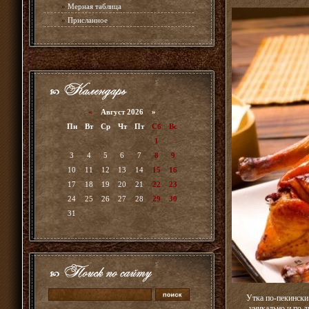
»
Мерная таблица
»
Присланное
«
Август 2026 »
Пн
Вт
Ср
Чт
Пт
Сб
Вс
1
2
3
4
5
6
7
8
9
10
11
12
13
14
15
16
17
18
19
20
21
22
23
24
25
26
27
28
29
30
31
Утка по-пекински
уникально и по д