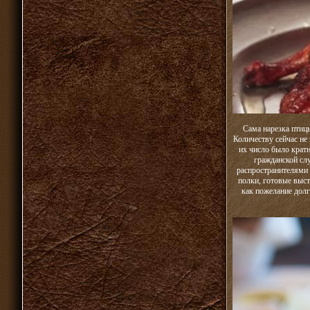
Сама нарезка птицы
Количеству сейчас не
их число было кратн
гражданской сл
распространителями 
полки, готовые выст
как пожелание долг