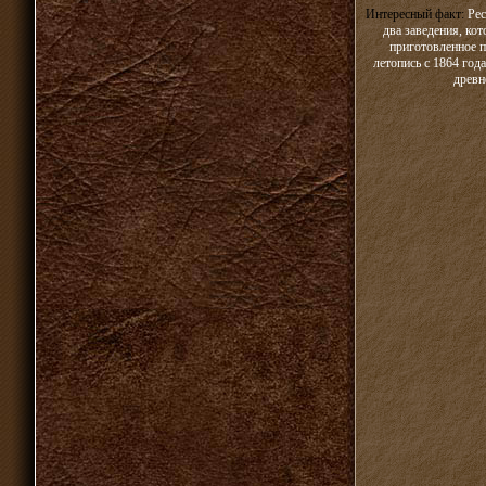
Интересный факт:
Рес
два заведения, ко
приготовленное п
летопись с 1864 год
древн