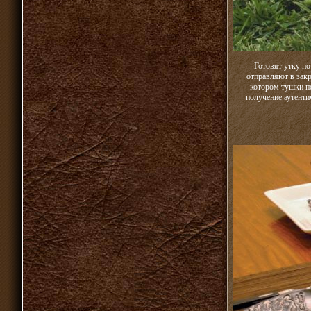
Готовят утку п
отправляют в закр
котором тушки по
получение аутент