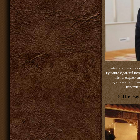
Особую популярность
кушанье с давней ис
Им угощают ми
дипломатия». Ре
известн
6. Почему