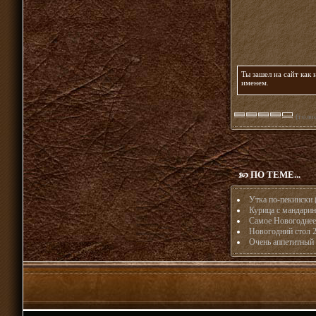
Ты зашел на сайт как
именем
.
(голос
ПО ТЕМЕ...
Утка по-пекински 
Курица с мандарин
Самое Новогоднее 
Новогодний стол 20
Очень аппетитный 