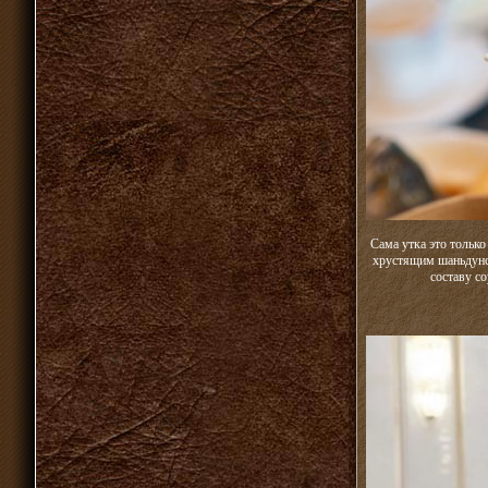
Сама утка это только
хрустящим шаньдунс
составу с