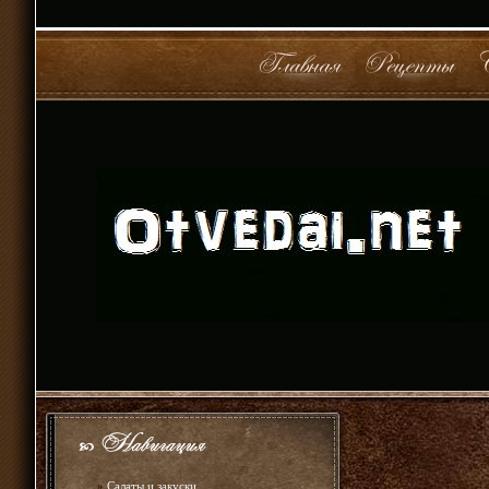
»
Салаты и закуски