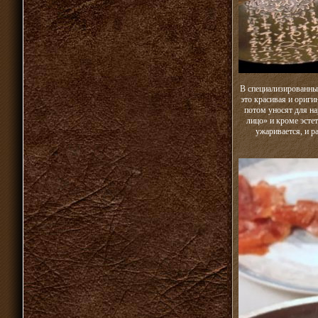
В специализированных
это красивая и ориги
потом уносят для на
лицо» и кроме эсте
ужаривается, и р