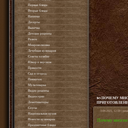
»
Первые блюда
»
Вторые блюда
»
Напитки
»
Десерты
»
Выпечка
»
Детские рецепты
»
Разное
»
Микроволновка
»
Лечебная кулинария
»
Советы хозяйке
»
Юмор о вкусном
»
Пряности
»
Сад и огород
»
Пикничок
»
Мультиварка
»
Видео рецепты
»
Видеостряп
ПОЧЕМУ МНО
»
Демотиваторы
ПРИГОТОВЛЕН
»
Соусы
3-04-2021, 12:59 | раз
»
Национальная кухня
»
Новости кулинарии
Почему многие 
»
Праздничные блюда