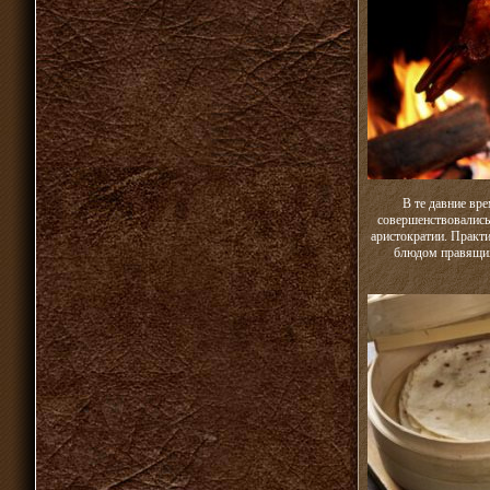
В те давние вр
совершенствовались
аристократии. Практ
блюдом правящих