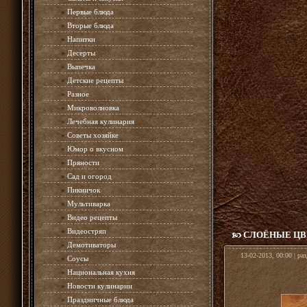
»
Первые блюда
»
Вторые блюда
»
Напитки
»
Десерты
»
Выпечка
»
Детские рецепты
»
Разное
»
Микроволновка
»
Лечебная кулинария
»
Советы хозяйке
»
Юмор о вкусном
»
Пряности
»
Сад и огород
»
Пикничок
»
Мультиварка
»
Видео рецепты
»
Видеостряп
СЛОЁНЫЕ Ц
»
Демотиваторы
13-02-2013, 00:00 | ра
»
Соусы
»
Национальная кухня
»
Новости кулинарии
»
Праздничные блюда