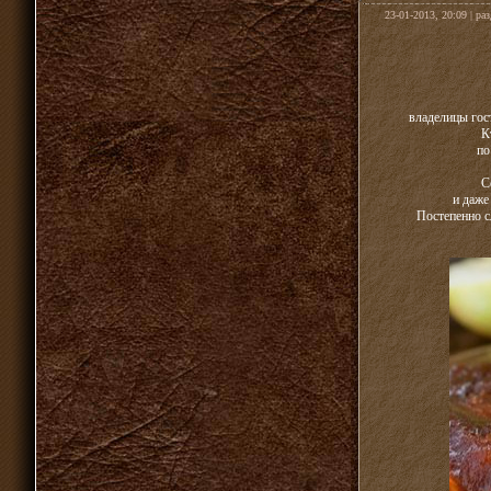
23-01-2013, 20:09 | ра
владелицы гос
К
по
С
и даже
Постепенно сл