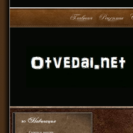
»
Салаты и закуски