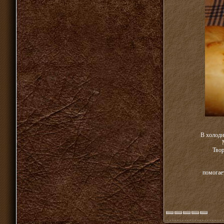
В холодн
Твор
помогае