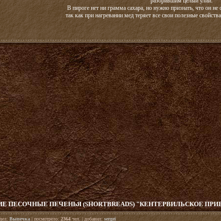
разорившим целый улий.
В пироге нет ни грамма сахара, но нужно признать, что он не
так как при нагревании мед теряет все свои полезные свойст
Е ПЕСОЧНЫЕ ПЕЧЕНЬЯ (SHORTBREADS) "КЕНТЕРВИЛЬСКОЕ ПРИ
здел:
Выпечка
| посмотрело:
2364
чел. | добавил:
sergei