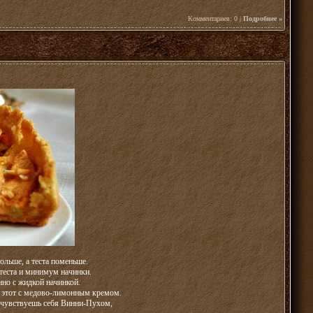
Комментариев: 0 |
Подробнее »
ольше, а теста поменьше.
 теста и минимум начинки.
нно с жидкой начинкой.
и этот с медово-лимонным кремом.
а чувствуешь себя Винни-Пухом,