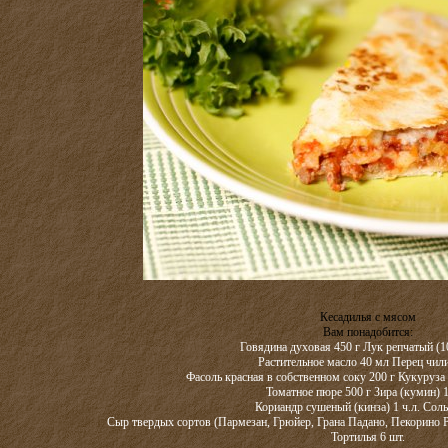
Кесадилья с мясом
Вам понадобится:
Говядина духовая 450 г Лук репчатый (10
Растительное масло 40 мл Перец чили
Фасоль красная в собственном соку 200 г Кукуруза
Томатное пюре 500 г Зира (кумин) 1
Кориандр сушеный (кинза) 1 ч.л. Соль
Сыр твердых сортов (Пармезан, Грюйер, Грана Падано, Пекорино Р
Тортилья 6 шт.