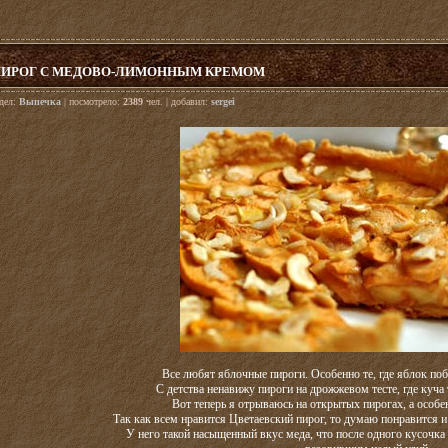
ИРОГ С МЕДОВО-ЛИМОННЫМ КРЕМОМ
здел:
Выпечка
| посмотрело:
2389
чел. | добавил:
sergei
Все любят яблочные пироги. Особенно те, где яблок поб
С детства ненавижу пироги на дрожжевом тесте, где куча
Вот теперь я отрываюсь на открытых пирогах, а особе
Так как всем нравится Цветаевский пирог, то думаю понравится 
У него такой насыщенный вкус меда, что после одного кусочк