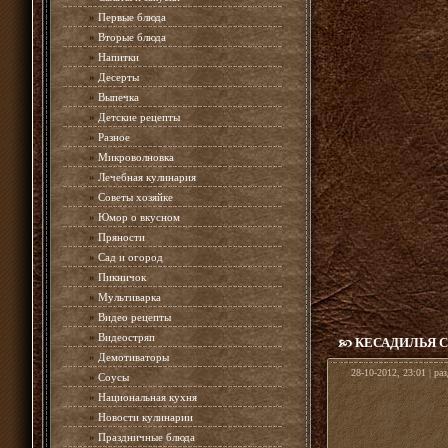
»
Первые блюда
»
Вторые блюда
»
Напитки
»
Десерты
»
Выпечка
»
Детские рецепты
»
Разное
»
Микроволновка
»
Лечебная кулинария
»
Советы хозяйке
»
Юмор о вкусном
»
Пряности
»
Сад и огород
»
Пикничок
»
Мультиварка
»
Видео рецепты
»
Видеостряп
КЕСАДИЛЬЯ 
»
Демотиваторы
28-10-2012, 23:01 | ра
»
Соусы
»
Национальная кухня
»
Новости кулинарии
»
Праздничные блюда