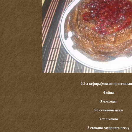
0,5 л кефира(можно простоква
4 яйца
3 ч.л.соды
3-5 стаканов муки
3 ст.л.какао
3 стакана сахарного песку