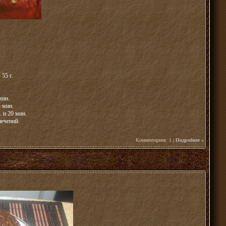
55 г.
мин.
5 мин.
. и 20 мин.
печений
Комментариев: 1 |
Подробнее »