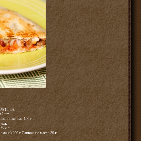
0г) 1 шт.
 2 шт.
 замороженная 150 г
 ч.л.
 ½ ч.л.
омано) 200 г Сливочное масло 30 г