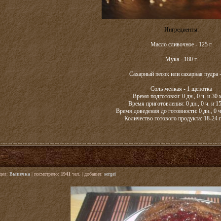
Ингредиенты:
Масло сливочное - 125 г.
Мука - 180 г.
Сахарный песок или сахарная пудра - 
Соль мелкая - 1 щепотка
Время подготовки: 0 дн., 0 ч. и 30 
Время приготовления: 0 дн., 0 ч. и 1
Время доведения до готовности: 0 дн., 0 ч
Количество готового продукта: 18-24 
здел:
Выпечка
| посмотрело:
1941
чел. | добавил:
sergei