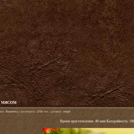
С МЯСОМ
здел:
Выпечка
| посмотрело:
2316
чел. | добавил:
sergei
Время приготовления: 40 мин Калорийность: 18