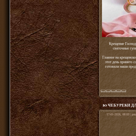
Крещение Господ
святочные гул
Главное на крещенско
этот день принято 
готовили наши пред
ЧЕБУРЕКИ Д
17-01-2026, 08:03 | ра