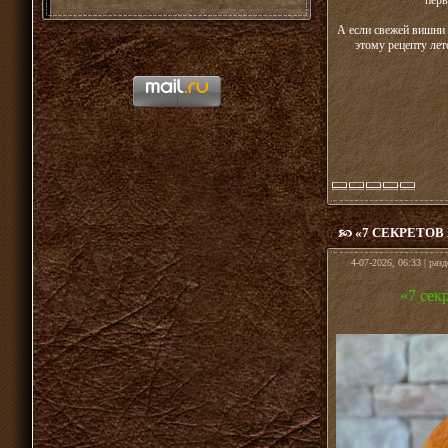
перв
А если свежей вишни 
этому рецепту ле
«7 СЕКРЕТОВ
4-07-2026, 06:33 | раз
«7 сек