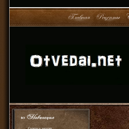
»
Салаты и закуски