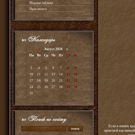
»
Мерная таблица
»
Присланное
«
Август 2026 »
Пн
Вт
Ср
Чт
Пт
Сб
Вс
1
2
3
4
5
6
7
8
9
10
11
12
13
14
15
16
17
18
19
20
21
22
23
24
25
26
27
28
29
30
31
Если в ваших кра
приятной кислинкой