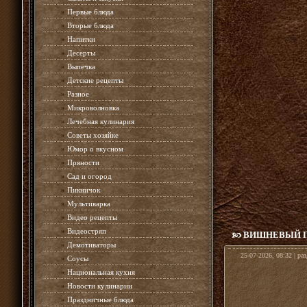
»
Первые блюда
»
Вторые блюда
»
Напитки
»
Десерты
»
Выпечка
»
Детские рецепты
»
Разное
»
Микроволновка
»
Лечебная кулинария
»
Советы хозяйке
»
Юмор о вкусном
»
Пряности
»
Сад и огород
»
Пикничок
»
Мультиварка
»
Видео рецепты
»
Видеостряп
ВИШНЕВЫЙ П
»
Демотиваторы
25-07-2026, 08:32 | ра
»
Соусы
»
Национальная кухня
»
Новости кулинарии
»
Праздничные блюда