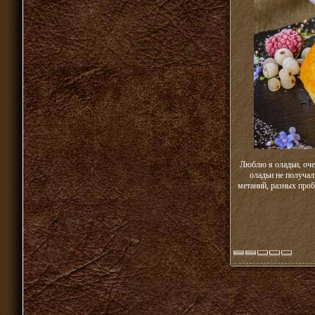
Люблю я оладьи, оче
оладьи не получал
метаний, разных проб