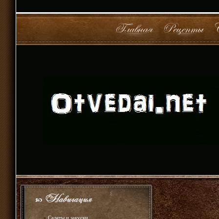
»
Салаты и закуски