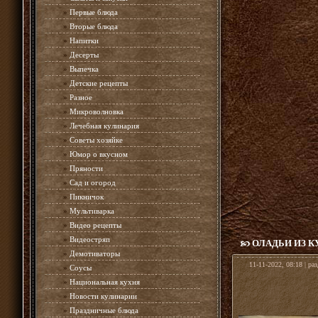
»
Первые блюда
»
Вторые блюда
»
Напитки
»
Десерты
»
Выпечка
»
Детские рецепты
»
Разное
»
Микроволновка
»
Лечебная кулинария
»
Советы хозяйке
»
Юмор о вкусном
»
Пряности
»
Сад и огород
»
Пикничок
»
Мультиварка
»
Видео рецепты
»
Видеостряп
ОЛАДЬИ ИЗ К
»
Демотиваторы
11-11-2022, 08:18 | ра
»
Соусы
»
Национальная кухня
»
Новости кулинарии
»
Праздничные блюда