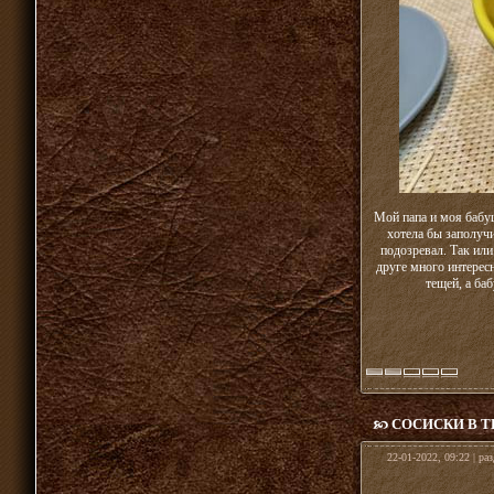
Мой папа и моя бабуш
хотела бы заполучи
подозревал. Так или
друге много интересн
тещей, а ба
СОСИСКИ В Т
22-01-2022, 09:22 | ра