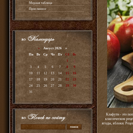
»
Мерная таблица
»
Присланное
«
Август 2026 »
Пн
Вт
Ср
Чт
Пт
Сб
Вс
1
2
3
4
5
6
7
8
9
10
11
12
13
14
15
16
17
18
19
20
21
22
23
24
25
26
27
28
29
30
31
Клафути - это по
классическом реце
ягоды, яблоки. Реце