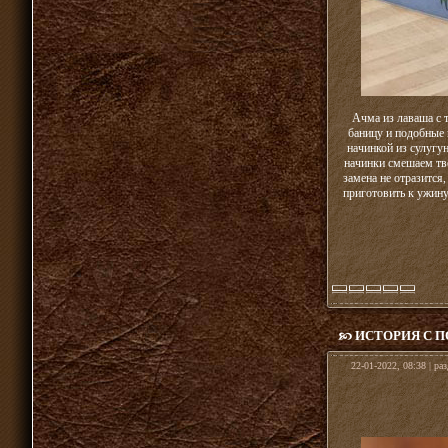
Ачма из лаваша с 
баницу и подобные 
начинкой из сулугу
начинки смешаем тво
замена не отразится
приготовить к ужину
ИСТОРИЯ С 
22-01-2022, 08:38 | ра