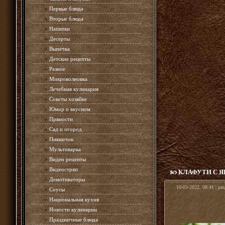
»
Первые блюда
»
Вторые блюда
»
Напитки
»
Десерты
»
Выпечка
»
Детские рецепты
»
Разное
»
Микроволновка
»
Лечебная кулинария
»
Советы хозяйке
»
Юмор о вкусном
»
Пряности
»
Сад и огород
»
Пикничок
»
Мультиварка
»
Видео рецепты
»
Видеостряп
КЛАФУТИ С 
»
Демотиваторы
10-03-2022, 08:41 | ра
»
Соусы
»
Национальная кухня
»
Новости кулинарии
»
Праздничные блюда