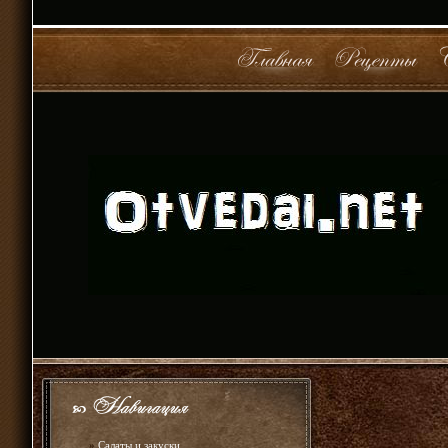
»
Салаты и закуски