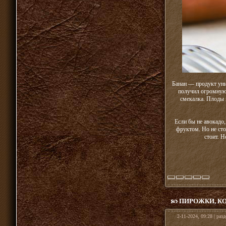
Банан — продукт уни
получил огромную 
смекалка. Плоды п
Если бы не авокадо
фруктом. Но не сто
стоит. Н
ПИРОЖКИ, К
2-11-2024, 09:28 | раз