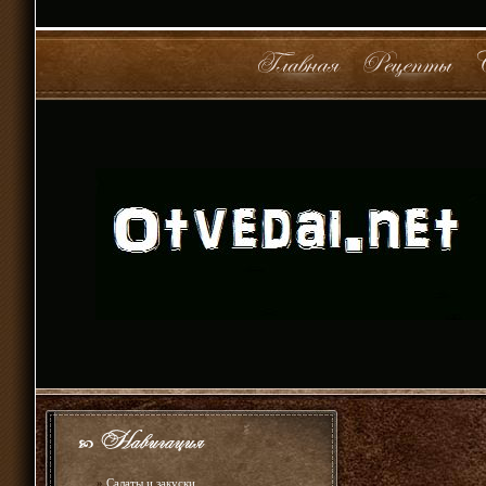
»
Салаты и закуски