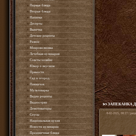
»
Первые блюда
»
Вторые блюда
»
Напитки
»
Десерты
»
Выпечка
»
Детские рецепты
»
Разное
»
Микроволновка
»
Лечебная кулинария
»
Советы хозяйке
»
Юмор о вкусном
»
Пряности
»
Сад и огород
»
Пикничок
»
Мультиварка
»
Видео рецепты
»
Видеостряп
ЗАПЕКАНКА Д
»
Демотиваторы
8-02-2025, 08:27 | раз
»
Соусы
»
Национальная кухня
»
Новости кулинарии
»
Праздничные блюда