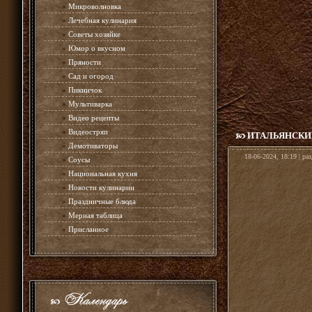
»
Микроволновка
»
Лечебная кулинария
»
Советы хозяйке
»
Юмор о вкусном
»
Пряности
»
Сад и огород
»
Пикничок
»
Мультиварка
»
Видео рецепты
»
Видеостряп
ИТАЛЬЯНСКИ
»
Демотиваторы
18-06-2024, 18:19 | ра
»
Соусы
»
Национальная кухня
»
Новости кулинарии
»
Праздничные блюда
»
Мерная таблица
»
Присланное