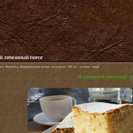
Й ЛИМОННЫЙ ПИРОГ
здел:
Выпечка
,
Национальная кухня
| посмотрело:
729
чел. | добавил:
sergei
Итальянский лимонный п