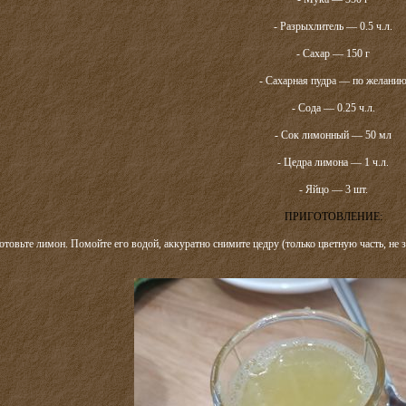
- Разрыхлитель — 0.5 ч.л.
- Сахар — 150 г
- Сахарная пудра — по желани
- Сода — 0.25 ч.л.
- Сок лимонный — 50 мл
- Цедра лимона — 1 ч.л.
- Яйцо — 3 шт.
ПРИГОТОВЛЕНИЕ:
отовьте лимон. Помойте его водой, аккуратно снимите цедру (только цветную часть, не 