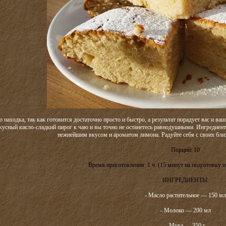
о находка, так как готовится достаточно просто и быстро, а результат порадует вас и 
кусный кисло-сладкий пирог к чаю и вы точно не останетесь равнодушными. Ингредиен
нежнейшим вкусом и ароматом лимона. Радуйте себя с своих бл
Порций: 10
Время приготовления: 1 ч. (15 минут на подготовку и
ИНГРЕДИЕНТЫ:
- Масло растительное — 150 мл
- Молоко — 200 мл
- Мука — 350 г