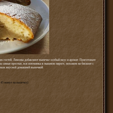
ваших гостей. Лимоны добавляют выпечке особый вкус и аромат. Приготовьте
ты самые простые, вся изюминка в пышном пироге, похожем на бисквит с
изких вкусной домашней выпечкой.
 45 минут на выпечку)