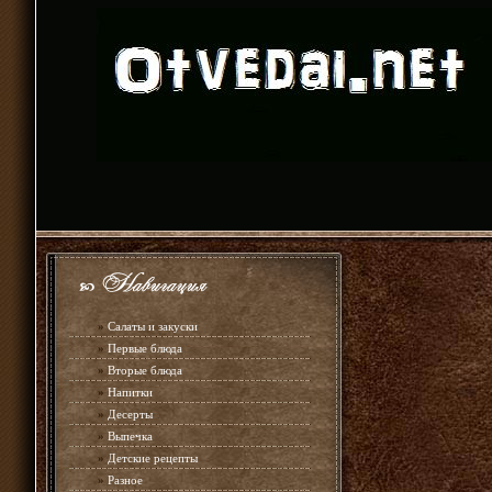
»
Салаты и закуски
»
Первые блюда
»
Вторые блюда
»
Напитки
»
Десерты
»
Выпечка
»
Детские рецепты
»
Разное