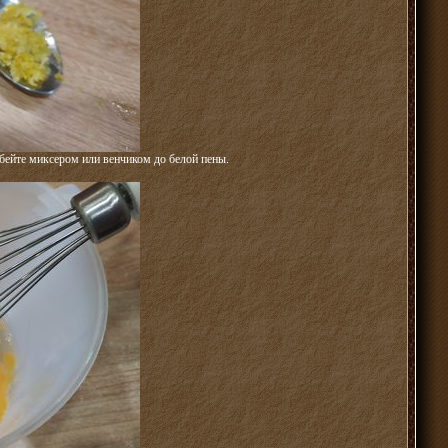
збейте миксером или венчиком до белой пены.