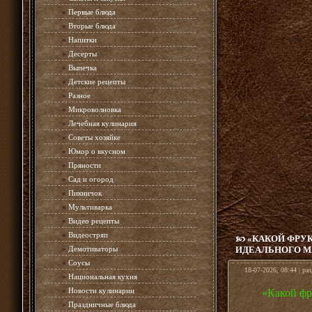
»
Первые блюда
»
Вторые блюда
»
Напитки
»
Десерты
»
Выпечка
»
Детские рецепты
»
Разное
»
Микроволновка
»
Лечебная кулинария
»
Советы хозяйке
»
Юмор о вкусном
»
Пряности
»
Сад и огород
»
Пикничок
»
Мультиварка
»
Видео рецепты
»
Видеостряп
«КАКОЙ ФРУК
»
Демотиваторы
ИДЕАЛЬНОГО М
»
Соусы
18-07-2026, 08:44 | ра
»
Национальная кухня
»
Новости кулинарии
«Какой фр
»
Праздничные блюда