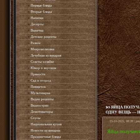
»
Первые блюда
»
Вторые блюда
»
Напитки
»
Десерты
»
Выпечка
»
Детские рецепты
»
Разное
»
Микроволновка
»
Лечебная кулинария
»
Советы хозяйке
»
Юмор о вкусном
»
Пряности
»
Сад и огород
»
Пикничок
»
Мультиварка
»
Видео рецепты
»
Видеостряп
ЯЙЦА ПОЛУЧ
»
Демотиваторы
ОДНУ ВЕЩЬ — 
»
Соусы
25-10-2025, 08:39 | ра
»
Национальная кухня
»
Новости кулинарии
Яйца получают
»
Праздничные блюда