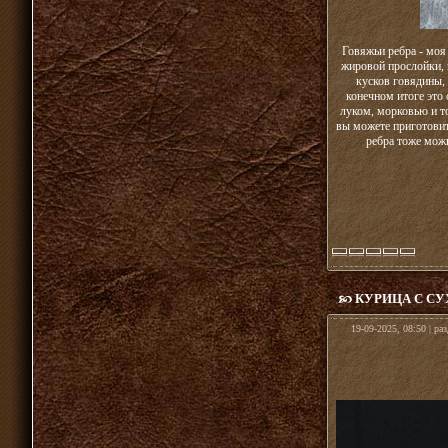
Говяжьи ребра - моя
жировой прослойки, 
кусков говядины, 
конечном итоге это 
луком, морковью и т
вы можете приготовит
ребра тоже можн
КУРИЦА С С
19-09-2025, 08:50 | ра