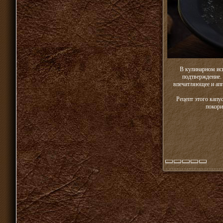
В кулинарном иск
подтверждение.
впечатляющее и апп
Рецепт этого капу
покори