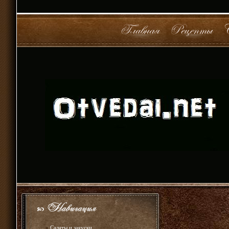
»
Салаты и закуски