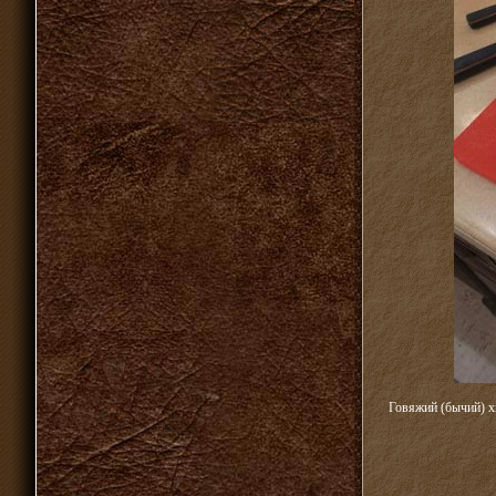
Говяжий (бычий) х