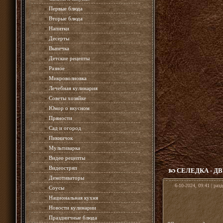
»
Первые блюда
»
Вторые блюда
»
Напитки
»
Десерты
»
Выпечка
»
Детские рецепты
»
Разное
»
Микроволновка
»
Лечебная кулинария
»
Советы хозяйке
»
Юмор о вкусном
»
Пряности
»
Сад и огород
»
Пикничок
»
Мультиварка
»
Видео рецепты
»
Видеостряп
СЕЛЕДКА - Д
»
Демотиваторы
6-10-2024, 09:41 | раз
»
Соусы
»
Национальная кухня
»
Новости кулинарии
»
Праздничные блюда