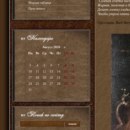
"Соленая селедка чис
»
Мерная таблица
Жирная, толстая и д
»
Присланное
Делает глотку гладко
Чтобы утром опять 
Ода сельди, Якоб Вес
«
Август 2026 »
Пн
Вт
Ср
Чт
Пт
Сб
Вс
1
2
3
4
5
6
7
8
9
10
11
12
13
14
15
16
17
18
19
20
21
22
23
24
25
26
27
28
29
30
31