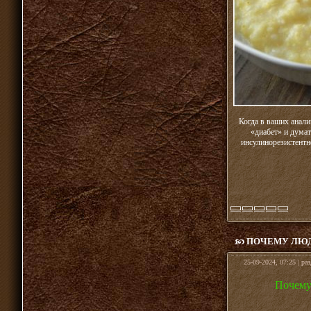
Когда в ваших анали
«диабет» и думат
инсулинорезистентн
ПОЧЕМУ ЛЮД
25-09-2024, 07:25 | ра
Почему