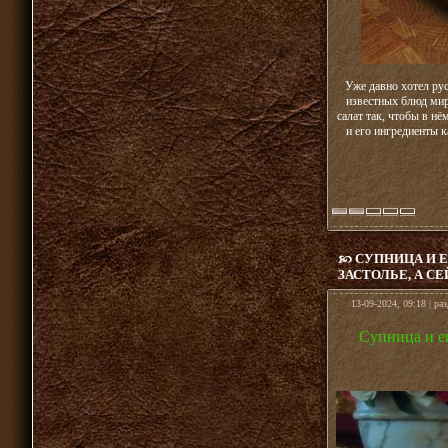
Уже давно хотел рус
известных блюд мира
салат так, чтобы в н
и его ингредиенты к
СУПНИЦА И Е
ЗАСТОЛЬЕ, А С
13-09-2024, 09:18 | ра
Супница и ещ