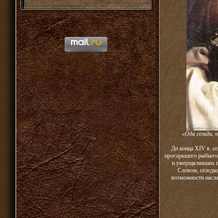
«Ода сельди, 
До конца XIV в. с
прогоркшего рыбьего
и умерщвлявших п
Словом, селедко
возможности насла