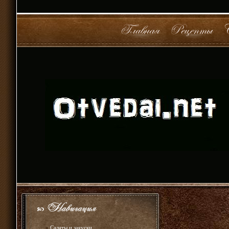
»
Салаты и закуски