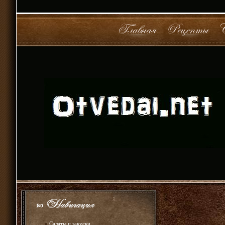
»
Салаты и закуски