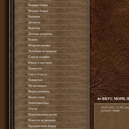
»
Первые блюда
»
Вторые блюда
»
Напитки
»
Десерты
»
Выпечка
»
Детские рецепты
»
Разное
»
Микроволновка
»
Лечебная кулинария
»
Советы хозяйке
»
Юмор о вкусном
»
Пряности
»
Сад и огород
»
Пикничок
»
Мультиварка
»
Видео рецепты
»
Видеостряп
ВКУС МОРЯ.
»
Демотиваторы
29-09-2013, 22:49 | ра
»
Соусы
добавил:
sergei
»
Национальная кухня
»
Новости кулинарии
»
Праздничные блюда