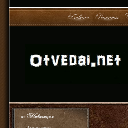
»
Салаты и закуски