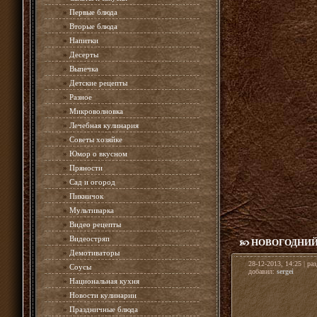
»
Первые блюда
»
Вторые блюда
»
Напитки
»
Десерты
»
Выпечка
»
Детские рецепты
»
Разное
»
Микроволновка
»
Лечебная кулинария
»
Советы хозяйке
»
Юмор о вкусном
»
Пряности
»
Сад и огород
»
Пикничок
»
Мультиварка
»
Видео рецепты
»
Видеостряп
НОВОГОДНИЙ 
»
Демотиваторы
28-12-2013, 14:25 | ра
»
Соусы
добавил:
sergei
»
Национальная кухня
»
Новости кулинарии
»
Праздничные блюда