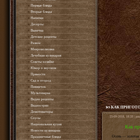
»
Первые блюда
»
Вторые блюда
»
Напитки
»
Десерты
»
Выпечка
»
Детские рецепты
»
Разное
»
Микроволновка
»
Лечебная кулинария
»
Советы хозяйке
»
Юмор о вкусном
»
Пряности
»
Сад и огород
»
Пикничок
»
Мультиварка
»
Видео рецепты
»
Видеостряп
КАК ПРИГОТ
»
Демотиваторы
25-09-2018, 18:33 | ра
»
Соусы
»
Национальная кухня
Как пр
»
Новости кулинарии
Осень — золотая 
»
Праздничные блюда