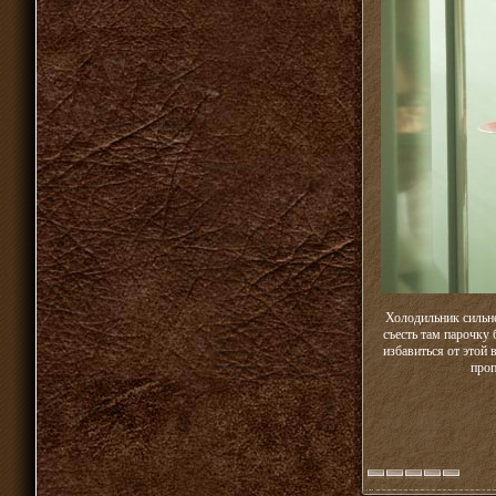
Холодильник сильне
съесть там парочку 
избавиться от этой
проп