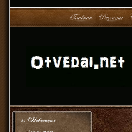
»
Салаты и закуски