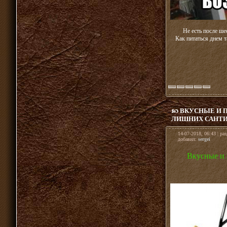
Не есть после ше
Как питаться днем т
ВКУСНЫЕ И 
ЛИШНИХ САНТИ
14-07-2018, 06:43 | ра
добавил:
sergei
Вкусные и 