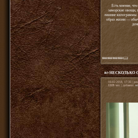
Есть мнение, чт
заморские овощи, п
лишние килограммы. 
образ жизни — обыч
ден
НЕСКОЛЬКО С
16-02-2018, 17:35 | ра
1319
чел. | добавил:
se