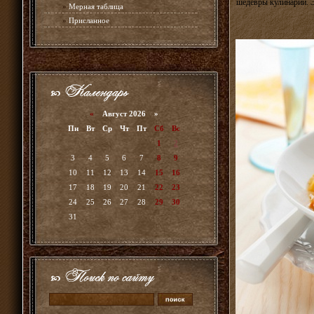
шедевры кулинарии. Э
»
Мерная таблица
»
Присланное
«
Август 2026 »
Пн
Вт
Ср
Чт
Пт
Сб
Вс
1
2
3
4
5
6
7
8
9
10
11
12
13
14
15
16
17
18
19
20
21
22
23
24
25
26
27
28
29
30
31