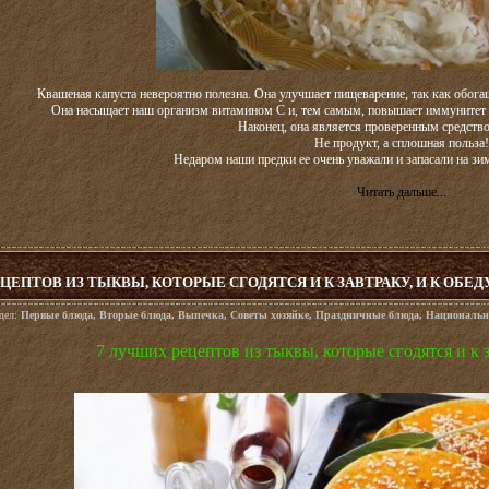
Квашеная капуста невероятно полезна. Она улучшает пищеварение, так как обо
Она насыщает наш организм витамином С и, тем самым, повышает иммунитет (
Наконец, она является проверенным средство
Не продукт, а сплошная польза!
Недаром наши предки ее очень уважали и запасали на зи
Читать дальше...
ЦЕПТОВ ИЗ ТЫКВЫ, КОТОРЫЕ СГОДЯТСЯ И К ЗАВТРАКУ, И К ОБЕДУ
здел:
Первые блюда
,
Вторые блюда
,
Выпечка
,
Советы хозяйке
,
Праздничные блюда
,
Национальн
7 лучших рецептов из тыквы, которые сгодятся и к з