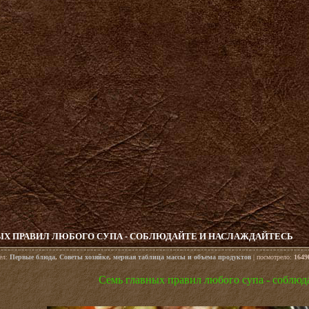
ЫХ ПРАВИЛ ЛЮБОГО СУПА - СОБЛЮДАЙТЕ И НАСЛАЖДАЙТЕСЬ
дел:
Первые блюда
,
Советы хозяйке
,
мерная таблица массы и объема продуктов
| посмотрело:
1649
Семь главных правил любого супа - соблюд