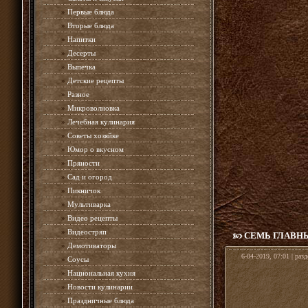
»
Первые блюда
»
Вторые блюда
»
Напитки
»
Десерты
»
Выпечка
»
Детские рецепты
»
Разное
»
Микроволновка
»
Лечебная кулинария
»
Советы хозяйке
»
Юмор о вкусном
»
Пряности
»
Сад и огород
»
Пикничок
»
Мультиварка
»
Видео рецепты
»
Видеостряп
СЕМЬ ГЛАВН
»
Демотиваторы
6-04-2019, 07:01 | раз
»
Соусы
»
Национальная кухня
»
Новости кулинарии
»
Праздничные блюда