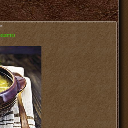
gei
рецепта)