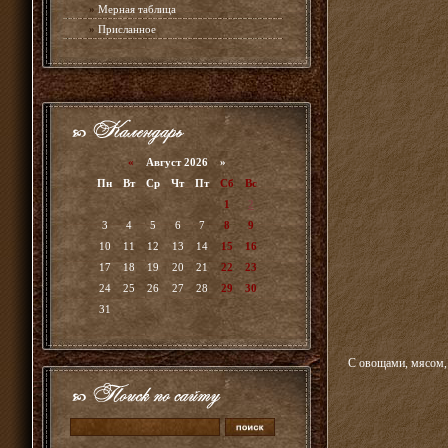
»
Мерная таблица
»
Присланное
«
Август 2026 »
Пн
Вт
Ср
Чт
Пт
Сб
Вс
1
2
3
4
5
6
7
8
9
10
11
12
13
14
15
16
17
18
19
20
21
22
23
24
25
26
27
28
29
30
31
С овощами, мясом, м