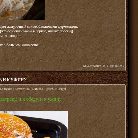
гащает желудочный сок необходимыми ферментами.
что особенно важно в период зимних простуд).
м от запоров.
му в большом количестве.
Комментариев: 0 |
Подробнее »
, И К УЖИНУ
ая кухня
| посмотрело:
1798
чел. | добавил:
sergei
автраку, и к обеду, и к ужину