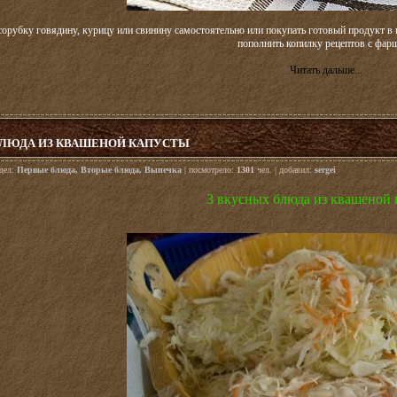
орубку говядину, курицу или свинину самостоятельно или покупать готовый продукт в
пополнить копилку рецептов с фар
Читать дальше...
БЛЮДА ИЗ КВАШЕНОЙ КАПУСТЫ
здел:
Первые блюда
,
Вторые блюда
,
Выпечка
| посмотрело:
1301
чел. | добавил:
sergei
3 вкусных блюда из квашеной