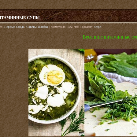
ИТАМИННЫЕ СУПЫ
дел:
Первые блюда
,
Советы хозяйке
| посмотрело:
1065
чел. | добавил:
sergei
Весенние витаминные с