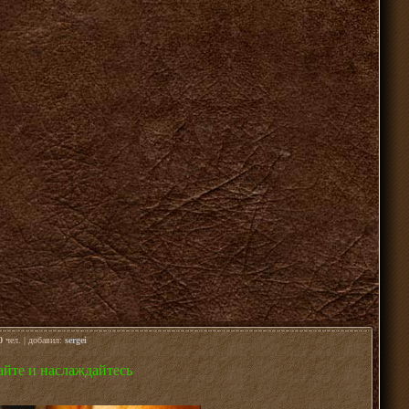
0
чел. | добавил:
sergei
айте и наслаждайтесь