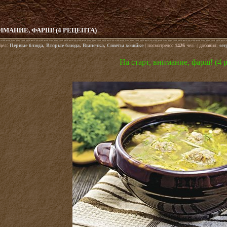
ИМАНИЕ, ФАРШ! (4 РЕЦЕПТА)
здел:
Первые блюда
,
Вторые блюда
,
Выпечка
,
Советы хозяйке
| посмотрело:
1426
чел. | добавил:
ser
На старт, внимание, фарш! (4 