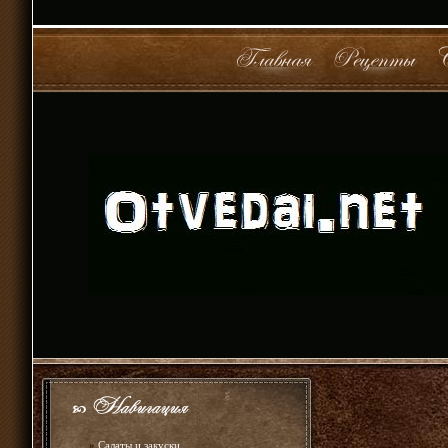
»
Салаты и закуски