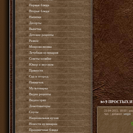
»
Первые блюда
»
Вторые блюда
»
Напитки
»
Десерты
»
Выпечка
»
Детские рецепты
»
Разное
»
Микроволновка
»
Лечебная кулинария
»
Советы хозяйке
»
Юмор о вкусном
»
Пряности
»
Сад и огород
»
Пикничок
»
Мультиварка
»
Видео рецепты
»
Видеостряп
9 ПРОСТЫХ 
»
Демотиваторы
21-04-2015, 18:03 | ра
»
Соусы
чел. | добавил:
sergei
»
Национальная кухня
»
Новости кулинарии
»
Праздничные блюда