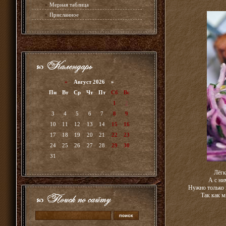
»
Мерная таблица
»
Присланное
«
Август 2026 »
Пн
Вт
Ср
Чт
Пт
Сб
Вс
1
2
3
4
5
6
7
8
9
10
11
12
13
14
15
16
17
18
19
20
21
22
23
24
25
26
27
28
29
30
31
Лёгк
А с ни
Нужно только 
Так как м