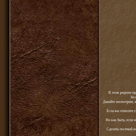
В этом рецепте пр
без
Давайте посмотрим, 
Если вы относите с
Но как быть, если 
Сделать постный м