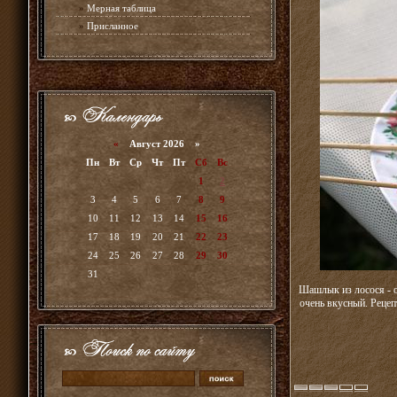
»
Мерная таблица
»
Присланное
«
Август 2026 »
Пн
Вт
Ср
Чт
Пт
Сб
Вс
1
2
3
4
5
6
7
8
9
10
11
12
13
14
15
16
17
18
19
20
21
22
23
24
25
26
27
28
29
30
31
Шашлык из лосося - о
очень вкусный. Рецеп