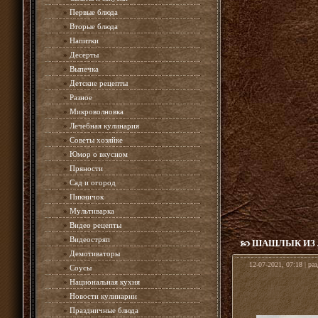
»
Первые блюда
»
Вторые блюда
»
Напитки
»
Десерты
»
Выпечка
»
Детские рецепты
»
Разное
»
Микроволновка
»
Лечебная кулинария
»
Советы хозяйке
»
Юмор о вкусном
»
Пряности
»
Сад и огород
»
Пикничок
»
Мультиварка
»
Видео рецепты
»
Видеостряп
ШАШЛЫК ИЗ 
»
Демотиваторы
12-07-2021, 07:18 | ра
»
Соусы
»
Национальная кухня
»
Новости кулинарии
»
Праздничные блюда