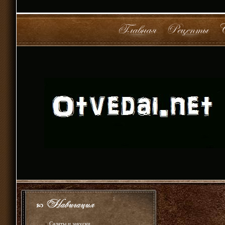
»
Салаты и закуски