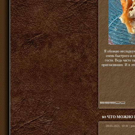
Я обожаю несладкую
очень быстрого и п
гости. Ведь часто т
пригласивших. И в эт
ЧТО МОЖНО 
28-05-2021, 10:41 | ра