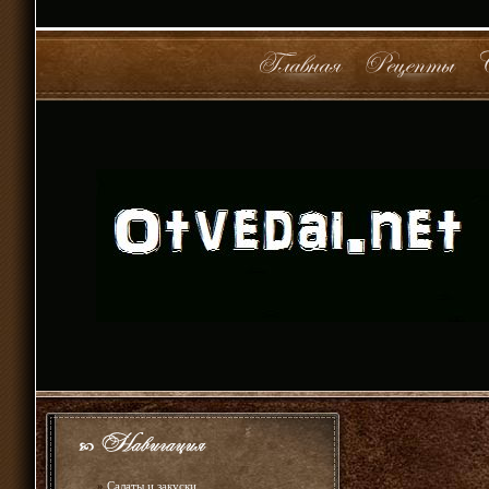
»
Салаты и закуски