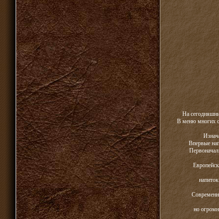
На сегодняшни
В меню многих о
Изнач
Впервые нап
Первоначаль
Европейски
напиток
Современны
но огромн