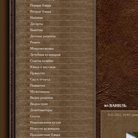
»
Первые блюда
»
Вторые блюда
»
Напитки
»
Десерты
»
Выпечка
»
Детские рецепты
»
Разное
»
Микроволновка
»
Лечебная кулинария
»
Советы хозяйке
»
Юмор о вкусном
»
Пряности
»
Сад и огород
»
Пикничок
»
Мультиварка
»
Видео рецепты
»
Видеостряп
ВАНИЛЬ
»
Демотиваторы
9-11-2012, 10:43 | раз
»
Соусы
»
Национальная кухня
»
Новости кулинарии
»
Праздничные блюда