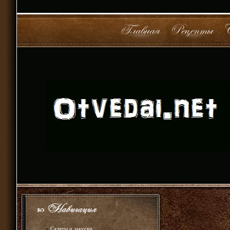
»
Салаты и закуски