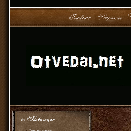
»
Салаты и закуски