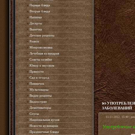
»
Первые блюда
»
Вторые блюда
»
Напитки
»
Десерты
»
Выпечка
»
Детские рецепты
»
Разное
»
Микроволновка
»
Лечебная кулинария
»
Советы хозяйке
»
Юмор о вкусном
»
Пряности
»
Сад и огород
»
Пикничок
»
Мультиварка
»
Видео рецепты
»
Видеостряп
УПОТРЕБЛЕН
»
Демотиваторы
ЗАБОЛЕВАНИЙ
»
Соусы
11-11-2012, 15:40 | ра
»
Национальная кухня
»
Новости кулинарии
Употребление к
»
Праздничные блюда