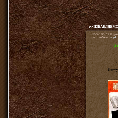
ИЗБАВЛЯЕМС
20-06-2013, 23:32 | ра
чел. | добавил:
sergei
Из
Зн
Инструк