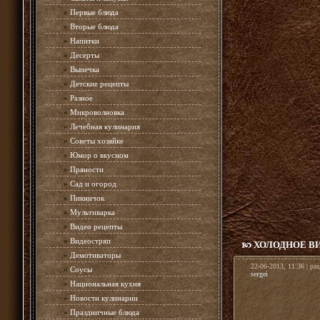
»
Первые блюда
»
Вторые блюда
»
Напитки
»
Десерты
»
Выпечка
»
Детские рецепты
»
Разное
»
Микроволновка
»
Лечебная кулинария
»
Советы хозяйке
»
Юмор о вкусном
»
Пряности
»
Сад и огород
»
Пикничок
»
Мультиварка
»
Видео рецепты
»
Видеостряп
ХОЛОДНОЕ В
»
Демотиваторы
22-06-2013, 11:36 | ра
»
Соусы
sergei
»
Национальная кухня
»
Новости кулинарии
»
Праздничные блюда