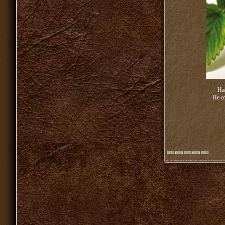
На
Не о