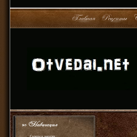
»
Салаты и закуски