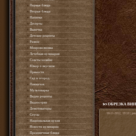
»
Первые блюда
»
Вторые блюда
»
Напитки
»
Десерты
»
Выпечка
»
Детские рецепты
»
Разное
»
Микроволновка
»
Лечебная кулинария
»
Советы хозяйке
»
Юмор о вкусном
»
Пряности
»
Сад и огород
»
Пикничок
»
Мультиварка
»
Видео рецепты
»
Видеостряп
ОБРЕЗКА ВИН
»
Демотиваторы
18-11-2012, 19:13 | ра
»
Соусы
»
Национальная кухня
»
Новости кулинарии
»
Праздничные блюда