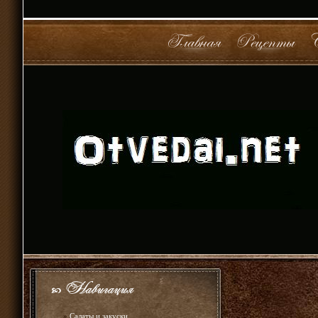
»
Салаты и закуски