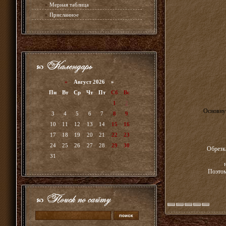
»
Мерная таблица
»
Присланное
«
Август 2026 »
Пн
Вт
Ср
Чт
Пт
Сб
Вс
1
2
Основную
3
4
5
6
7
8
9
10
11
12
13
14
15
16
17
18
19
20
21
22
23
24
25
26
27
28
29
30
Обрезка
31
Поэтом