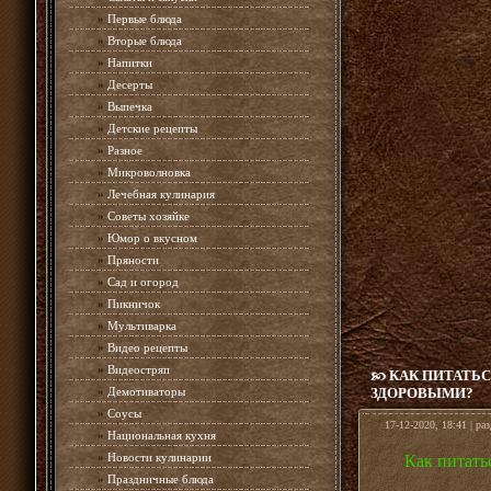
»
Первые блюда
»
Вторые блюда
»
Напитки
»
Десерты
»
Выпечка
»
Детские рецепты
»
Разное
»
Микроволновка
»
Лечебная кулинария
»
Советы хозяйке
»
Юмор о вкусном
»
Пряности
»
Сад и огород
»
Пикничок
»
Мультиварка
»
Видео рецепты
»
Видеостряп
КАК ПИТАТЬС
»
Демотиваторы
ЗДОРОВЫМИ?
»
Соусы
17-12-2020, 18:41 | ра
»
Национальная кухня
»
Новости кулинарии
Как питать
»
Праздничные блюда