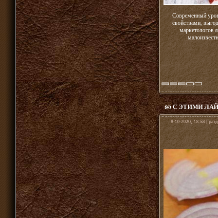
Современный уров
свойствами, выгод
маркетологов я
малоизвестн
С ЭТИМИ ЛА
8-10-2020, 18:58 | раз