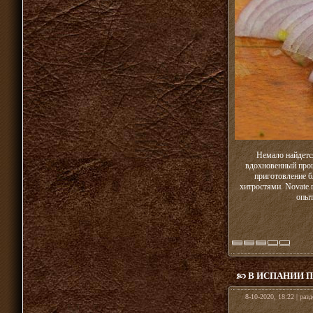
Немало найдетс
вдохновенный проц
приготовление б
хитростями. Novate.
опыт
В ИСПАНИИ П
8-10-2020, 18:22 | раз