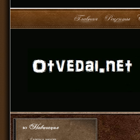
»
Салаты и закуски