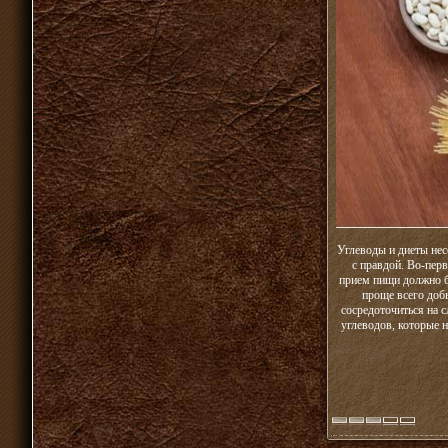
Углеводы и диеты нес
с правдой. Во-пер
прием пищи должно б
проще всего доб
сосредоточиться на 
углеводов, которые н