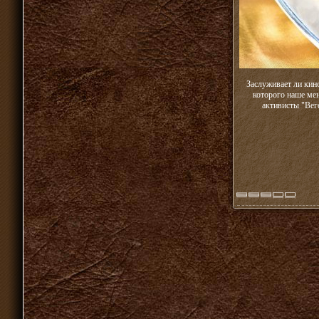
Заслуживает ли кин
которого наше ме
активисты "Вег