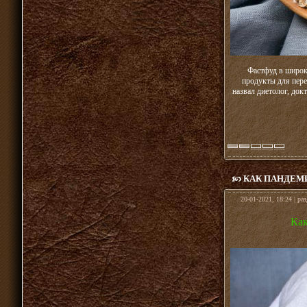
Фастфуд в широк
продукты для пере
назвал диетолог, до
КАК ПАНДЕМ
20-01-2021, 18:24 | ра
Как