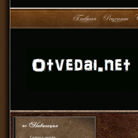
»
Салаты и закуски