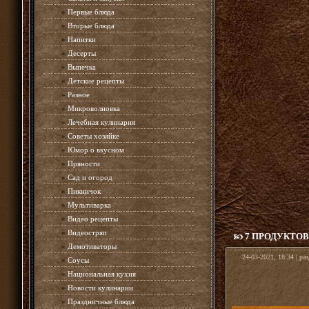
»
Первые блюда
»
Вторые блюда
»
Напитки
»
Десерты
»
Выпечка
»
Детские рецепты
»
Разное
»
Микроволновка
»
Лечебная кулинария
»
Советы хозяйке
»
Юмор о вкусном
»
Пряности
»
Сад и огород
»
Пикничок
»
Мультиварка
»
Видео рецепты
»
Видеостряп
7 ПРОДУКТО
»
Демотиваторы
24-03-2021, 18:34 | ра
»
Соусы
»
Национальная кухня
»
Новости кулинарии
»
Праздничные блюда