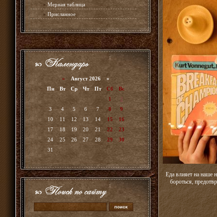
»
Мерная таблица
»
Присланное
«
Август 2026 »
Пн
Вт
Ср
Чт
Пт
Сб
Вс
1
2
3
4
5
6
7
8
9
10
11
12
13
14
15
16
17
18
19
20
21
22
23
24
25
26
27
28
29
30
31
Еда влияет на наше 
бороться, предотвр