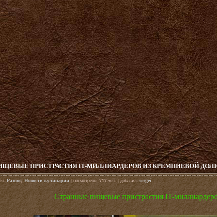
ИЩЕВЫЕ ПРИСТРАСТИЯ IT-МИЛЛИАРДЕРОВ ИЗ КРЕМНИЕВОЙ ДО
дел:
Разное
,
Новости кулинарии
| посмотрело:
717
чел. | добавил:
sergei
Странные пищевые пристрастия IT-миллиардер