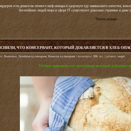
иардеров есть деньги на личного шеф-повара и здоровую еду наивысшего качества, вовсе н
богатейших людей мира в сфере IT существуют довольно странные и даже
Читать дальше...
НИЛИ, ЧТО КОНСЕРВАНТ, КОТОРЫЙ ДОБАВЛЯЕТСЯ В ХЛЕБ ОПАС
дел:
Выпечка
,
Лечебная кулинария
,
Новости кулинарии
| посмотрело:
996
чел. | добавил:
sergei
Учёные выяснили, что консервант, который добавляется