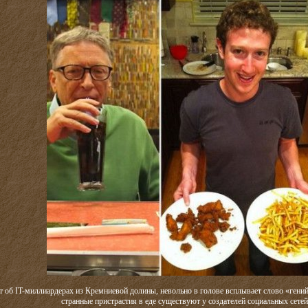
т об IT-миллиардерах из Кремниевой долины, невольно в голове всплывает слово «гений»
странные пристрастия в еде существуют у создателей социальных сетей