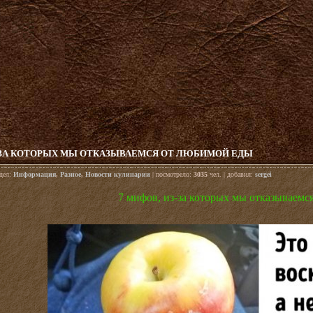
З-ЗА КОТОРЫХ МЫ ОТКАЗЫВАЕМСЯ ОТ ЛЮБИМОЙ ЕДЫ
здел:
Информация
,
Разное
,
Новости кулинарии
| посмотрело:
3035
чел. | добавил:
sergei
7 мифов, из-за которых мы отказываемс