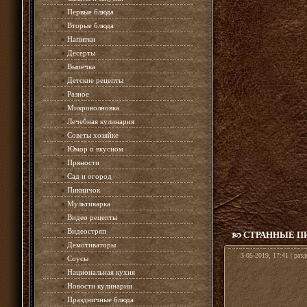
»
Первые блюда
»
Вторые блюда
»
Напитки
»
Десерты
»
Выпечка
»
Детские рецепты
»
Разное
»
Микроволновка
»
Лечебная кулинария
»
Советы хозяйке
»
Юмор о вкусном
»
Пряности
»
Сад и огород
»
Пикничок
»
Мультиварка
»
Видео рецепты
»
Видеостряп
СТРАННЫЕ П
»
Демотиваторы
3-05-2019, 17:41 | раз
»
Соусы
»
Национальная кухня
»
Новости кулинарии
»
Праздничные блюда