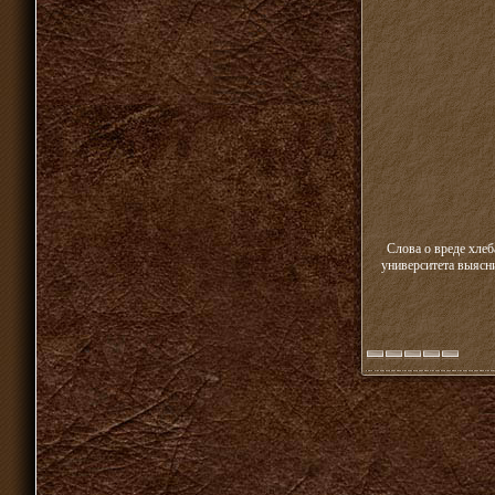
Слова о вреде хле
университета выясни