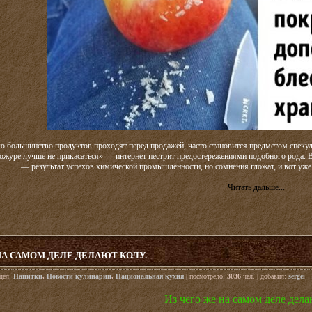
ю большинство продуктов проходят перед продажей, часто становится предметом спеку
кожуре лучше не прикасаться» — интернет пестрит предостережениями подобного рода. В
— результат успехов химической промышленности, но сомнения гложат, и вот уже
Читать дальше...
НА САМОМ ДЕЛЕ ДЕЛАЮТ КОЛУ.
здел:
Напитки
,
Новости кулинарии
,
Национальная кухня
| посмотрело:
3036
чел. | добавил:
sergei
Из чего же на самом деле дела