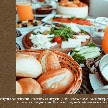
общества пульмонологии и торакальной хирургии (SEPAR) пульмонолог Эусеби Чинер счит
легкие, можно предотвратить. Или сделать так, чтобы заболевание протекал