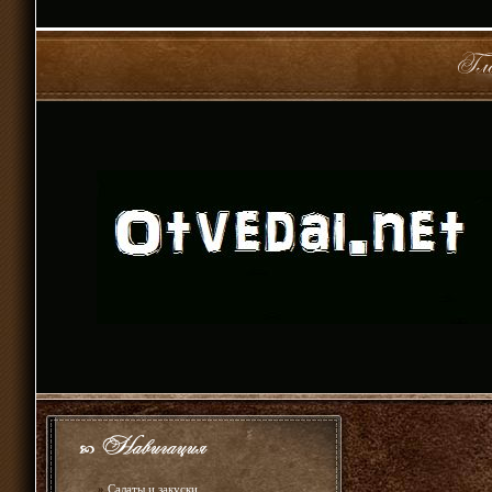
»
Салаты и закуски