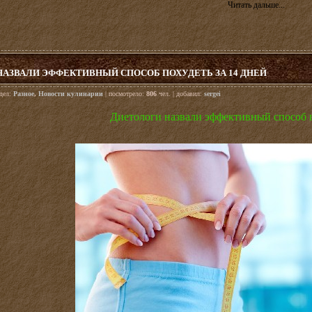
Читать дальше...
НАЗВАЛИ ЭФФЕКТИВНЫЙ СПОСОБ ПОХУДЕТЬ ЗА 14 ДНЕЙ
здел:
Разное
,
Новости кулинарии
| посмотрело:
806
чел. | добавил:
sergei
Диетологи назвали эффективный способ п