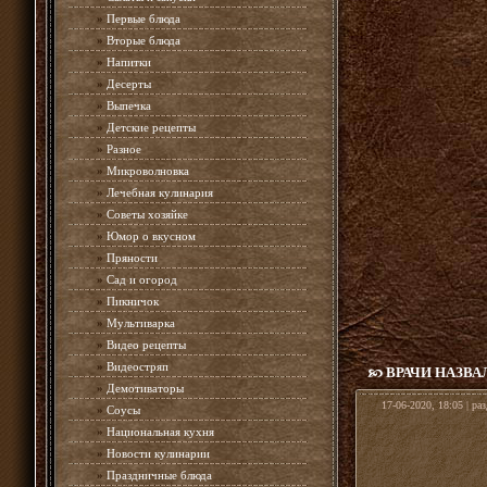
»
Первые блюда
»
Вторые блюда
»
Напитки
»
Десерты
»
Выпечка
»
Детские рецепты
»
Разное
»
Микроволновка
»
Лечебная кулинария
»
Советы хозяйке
»
Юмор о вкусном
»
Пряности
»
Сад и огород
»
Пикничок
»
Мультиварка
»
Видео рецепты
»
Видеостряп
ВРАЧИ НАЗВ
»
Демотиваторы
17-06-2020, 18:05 | ра
»
Соусы
»
Национальная кухня
»
Новости кулинарии
»
Праздничные блюда