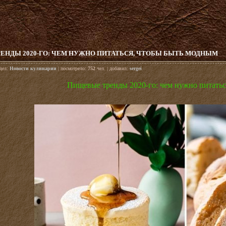
ЕНДЫ 2020-ГО: ЧЕМ НУЖНО ПИТАТЬСЯ, ЧТОБЫ БЫТЬ МОДНЫМ
здел:
Новости кулинарии
| посмотрело:
752
чел. | добавил:
sergei
Пищевые тренды 2020-го: чем нужно питать