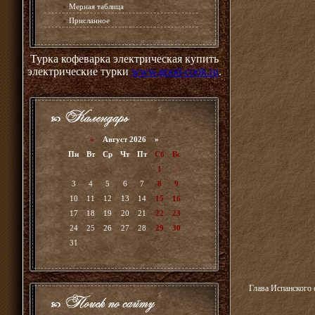
»
Мерная таблица
»
Присланное
Турка кофеварка электрическая купить
электрические турки
www.good-cook.ru
.
«
Август 2026 »
Пн
Вт
Ср
Чт
Пт
Сб
Вс
1
2
3
4
5
6
7
8
9
10
11
12
13
14
15
16
17
18
19
20
21
22
23
24
25
26
27
28
29
30
31
Глава Испанского 