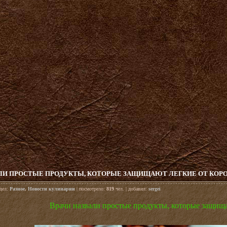
АЛИ ПРОСТЫЕ ПРОДУКТЫ, КОТОРЫЕ ЗАЩИЩАЮТ ЛЕГКИЕ ОТ КОР
здел:
Разное
,
Новости кулинарии
| посмотрело:
819
чел. | добавил:
sergei
Врачи назвали простые продукты, которые защища