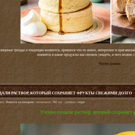
ищевые тренды и тенденции меняются, привнося что-то новое, интересное и оригинально
появится и какие продукты мы сможем увидеть, и чего можно с
Читать дальше...
ДАЛИ РАСТВОР, КОТОРЫЙ СОХРАНЯЕТ ФРУКТЫ СВЕЖИМИ ДОЛГО
здел:
Новости кулинарии
| посмотрело:
782
чел. | добавил:
sergei
Ученые создали раствор, который сохраняет