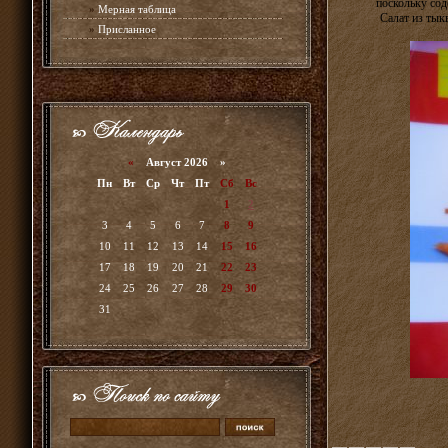
поскольку сод
»
Мерная таблица
Салат из тык
»
Присланное
«
Август 2026 »
Пн
Вт
Ср
Чт
Пт
Сб
Вс
1
2
3
4
5
6
7
8
9
10
11
12
13
14
15
16
17
18
19
20
21
22
23
24
25
26
27
28
29
30
31