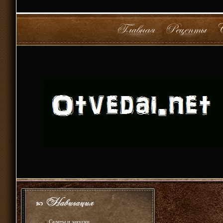
»
Салаты и закуски