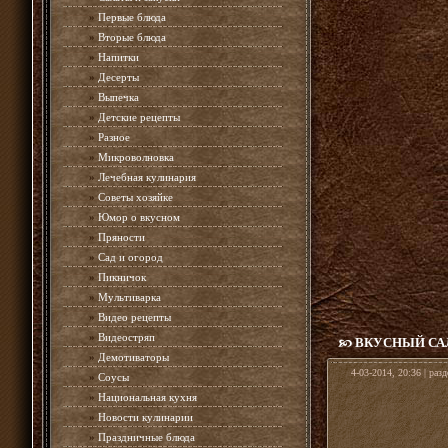
»
Первые блюда
»
Вторые блюда
»
Напитки
»
Десерты
»
Выпечка
»
Детские рецепты
»
Разное
»
Микроволновка
»
Лечебная кулинария
»
Советы хозяйке
»
Юмор о вкусном
»
Пряности
»
Сад и огород
»
Пикничок
»
Мультиварка
»
Видео рецепты
»
Видеостряп
ВКУСНЫЙ СА
»
Демотиваторы
4-03-2014, 20:36 | раз
»
Соусы
»
Национальная кухня
»
Новости кулинарии
»
Праздничные блюда