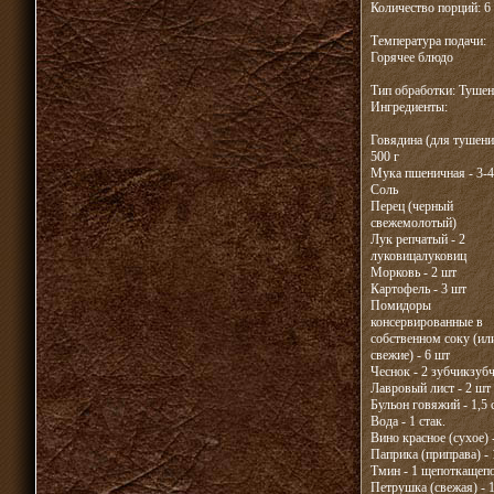
Количество порций: 6
Температура подачи:
Горячее блюдо
Тип обработки: Тушен
Ингредиенты:
Говядина (для тушени
500 г
Мука пшеничная - 3-4 
Соль
Перец (черный
свежемолотый)
Лук репчатый - 2
луковицалуковиц
Морковь - 2 шт
Картофель - 3 шт
Помидоры
консервированные в
собственном соку (ил
свежие) - 6 шт
Чеснок - 2 зубчикзуб
Лавровый лист - 2 шт
Бульон говяжий - 1,5 
Вода - 1 стак.
Вино красное (сухое) -
Паприка (приправа) - 1
Тмин - 1 щепоткащеп
Петрушка (свежая) - 