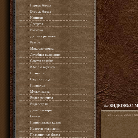
»
Первые блюда
»
Вторые блюда
»
Напитки
»
Десерты
»
Выпечка
»
Детские рецепты
»
Разное
»
Микроволновка
»
Лечебная кулинария
»
Советы хозяйке
»
Юмор о вкусном
»
Пряности
»
Сад и огород
»
Пикничок
»
Мультиварка
»
Видео рецепты
»
Видеостряп
ВИДЕО03:35 
»
Демотиваторы
24-10-2012, 22:39 | ра
»
Соусы
»
Национальная кухня
»
Новости кулинарии
»
Праздничные блюда