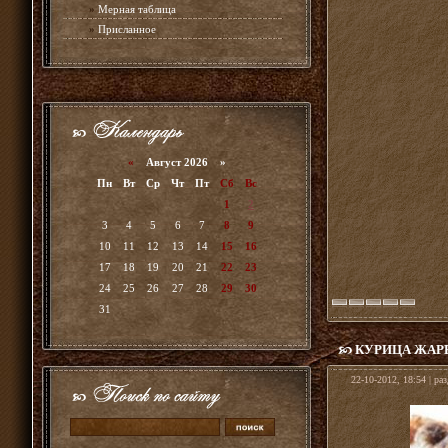
»
Мерная таблица
»
Присланное
«
Август 2026 »
Пн
Вт
Ср
Чт
Пт
Сб
Вс
1
2
3
4
5
6
7
8
9
10
11
12
13
14
15
16
17
18
19
20
21
22
23
24
25
26
27
28
29
30
31
КУРИЦА ЖАР
22-10-2012, 18:54 | ра