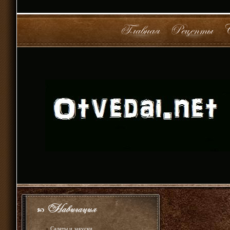
»
Салаты и закуски