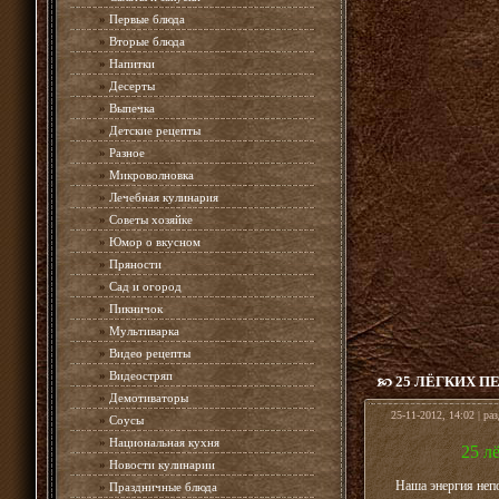
»
Первые блюда
»
Вторые блюда
»
Напитки
»
Десерты
»
Выпечка
»
Детские рецепты
»
Разное
»
Микроволновка
»
Лечебная кулинария
»
Советы хозяйке
»
Юмор о вкусном
»
Пряности
»
Сад и огород
»
Пикничок
»
Мультиварка
»
Видео рецепты
»
Видеостряп
25 ЛЁГКИХ П
»
Демотиваторы
25-11-2012, 14:02 | ра
»
Соусы
»
Национальная кухня
25 л
»
Новости кулинарии
Наша энергия неп
»
Праздничные блюда