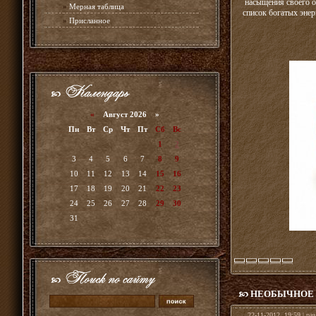
насыщения своего о
»
Мерная таблица
список богатых энер
»
Присланное
«
Август 2026 »
Пн
Вт
Ср
Чт
Пт
Сб
Вс
1
2
3
4
5
6
7
8
9
10
11
12
13
14
15
16
17
18
19
20
21
22
23
24
25
26
27
28
29
30
31
НЕОБЫЧНОЕ 
22-11-2012, 19:59 | ра