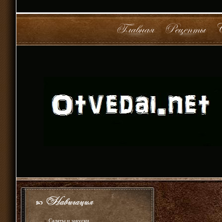
»
Салаты и закуски